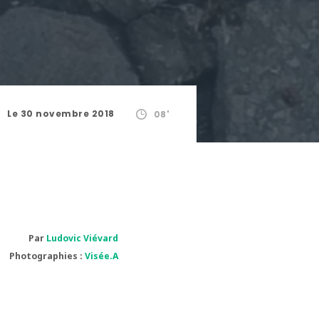
Le 30 novembre 2018
08'
Par
Ludovic Viévard
Photographies :
Visée.A