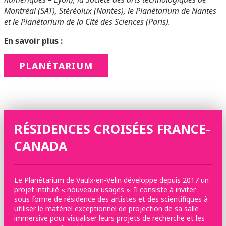
Montréal (SAT), Stéréolux (Nantes), le Planétarium de Nantes
et le Planétarium de la Cité des Sciences (Paris).
En savoir plus :
PLANÉTARIUM
RÉSIDENCES CROISÉES FRANCE-
CANADA
Le Planétarium de Vaulx-en-Velin développe depuis 2017 un
projet intitulé « nouveaux usages ». Il consiste à inviter
sous forme de résidence des artistes et des scientifiques à
utiliser le matériel exceptionnel de projection de sa salle
immersive pour visualiser leurs projets de recherche et les