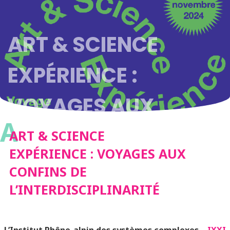
ART & SCIENCE
EXPÉRIENCE :
VOYAGES AUX
A
CONFINS DE
ART & SCIENCE
EXPÉRIENCE : VOYAGES AUX
L’INTERDISCIPLINARIT
CONFINS DE
L’INTERDISCIPLINARITÉ