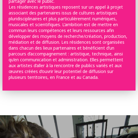
partager avec le public.
Les résidences artistiques reposent sur un appel à projet
associant des partenaires issus de cultures artistiques
pluridisciplinaires et plus particulièrement numériques,
musicales et scientifiques. L’ambition est de mettre en
commun leurs compétences et leurs ressources afin
développer des moyens de recherche/création, production,
médiation et de diffusion. Les résidences sont organisées
dans chacun des lieux partenaires et bénéficient d’un
parcours d’accompagnement : artistique, technique, ainsi
qu’en communication et administration. Elles permettent
aux artistes d’aller à la rencontre de publics variés et aux
œuvres créées d’ouvrir leur potentiel de diffusion sur
plusieurs territoires, en France et au Canada.