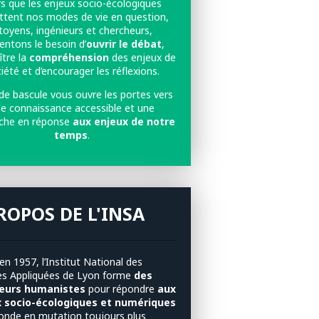
rs que les enjeux socio-écologiques
tent nos modes de vie en question,
itoyens, ingénieurs et chercheurs,
entons le besoin d’
ouvrir le débat
,
ître la
compréhension
des enjeux de
iété et d’encourager les réflexions.
de bascule vous ouvre les portes vers
e connaissance accessible et une
che en réponse
aux enjeux de notre
temps
.
ROPOS DE L'INSA
n 1957, l’Institut National des
es Appliquées de Lyon forme
des
ieurs humanistes
pour répondre
aux
x socio-écologiques et numériques
onde en mutation toujours plus