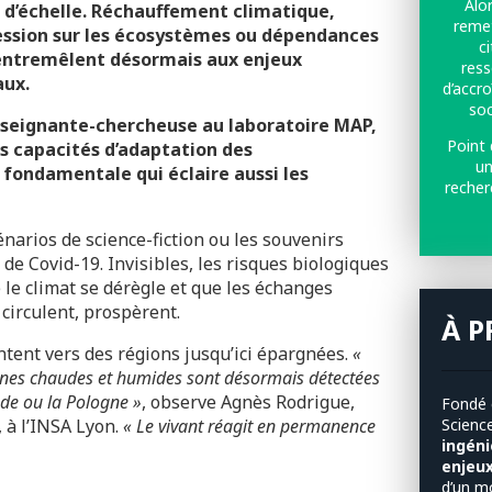
Alo
 d’échelle. Réchauffement climatique,
remet
ession sur les écosystèmes ou dépendances
c
 s’entremêlent désormais aux enjeux
ress
aux.
d’accro
soc
nseignante-chercheuse au laboratoire MAP,
Point 
es capacités d’adaptation des
un
fondamentale qui éclaire aussi les
recher
narios de science-fiction ou les souvenirs
de Covid-19. Invisibles, les risques biologiques
le climat se dérègle et que les échanges
 circulent, prospèrent.
À P
tent vers des régions jusqu’ici épargnées.
«
zones chaudes et humides sont désormais détectées
de ou la Pologne »
, observe Agnès Rodrigue,
Fondé e
 à l’INSA Lyon.
« Le vivant réagit en permanence
Scienc
ingén
enjeu
d’un m