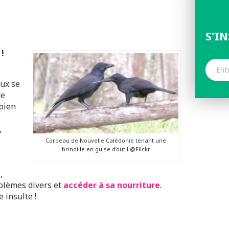
S'I
 !
aux se
de
bien
,
Corbeau de Nouvelle Calédonie tenant une
brindille en guise d’outil @Flickr
,
blèmes divers et
accéder à sa nourriture
.
 insulte !