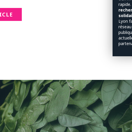
rapide
recher
TICLE
solida
Lyon f
réseau
publiq
actuel
parten