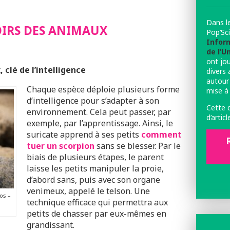
Dans le
OIRS DES ANIMAUX
Pop’Sc
Inform
de l’U
ont jou
 clé de l’intelligence
divers 
autour 
Chaque espèce déploie plusieurs forme
mise à 
d’intelligence pour s’adapter à son
Cette 
environnement. Cela peut passer, par
d’artic
exemple, par l’apprentissage. Ainsi, le
suricate
apprend à ses petits
comment
tuer un scorpion
sans se blesser. Par le
biais de plusieurs étapes, le parent
laisse les petits manipuler la proie,
d’abord sans
, puis
avec son organe
venimeux, appelé le telson. Une
os –
technique efficace qui permettra aux
petits de chasser par eux-mêmes en
grandissant.