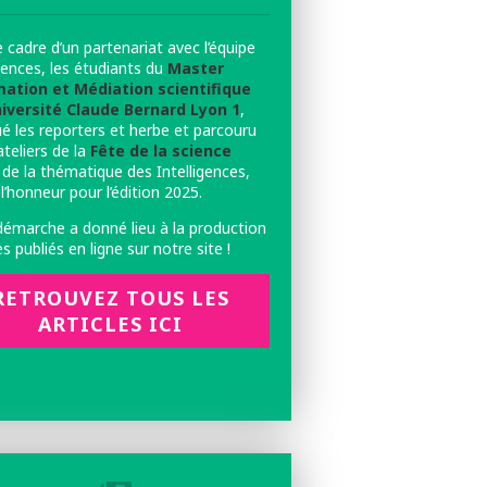
 cadre d’un partenariat avec l’équipe
iences, les étudiants du
Master
ation et Médiation scientifique
niversité Claude Bernard Lyon 1
,
é les reporters et herbe et parcouru
ateliers de la
Fête de la science
de la thématique des Intelligences,
l’honneur pour l’édition 2025.
démarche a donné lieu à la production
les publiés en ligne sur notre site !
RETROUVEZ TOUS LES
ARTICLES ICI