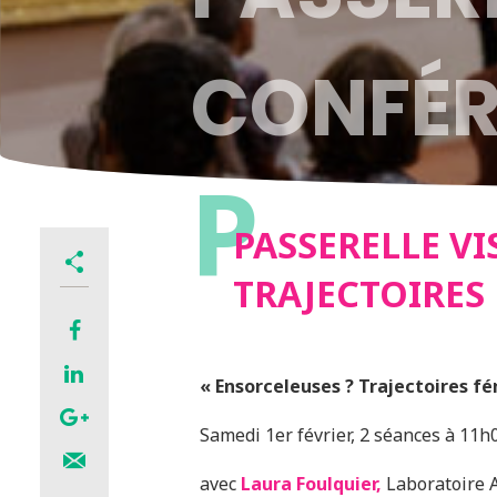
CONFÉR
P
ENSORC
PASSERELLE VI
TRAJECTOIRES
TRAJEC
« Ensorceleuses ? Trajectoires fé
Samedi 1er février, 2 séances à 11
avec
Laura Foulquier,
Laboratoire 