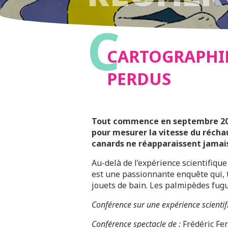
C
PERDUS
CARTOGRAPHIE
PERDUS
Tout commence en septembre 2008
pour mesurer la vitesse du récha
canards ne réapparaissent jamais.
Au-delà de l’expérience scientifiq
est une passionnante enquête qui, t
jouets de bain. Les palmipèdes fug
Conférence sur une expérience scientif
Conférence spectacle de :
Frédéric Fe