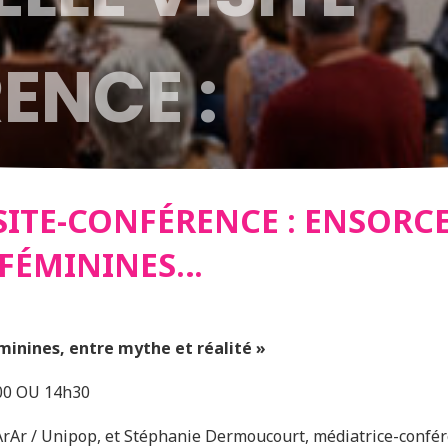
ENCE :
ELEUSES ?
SITE-CONFÉRENCE : ENSORCE
 FÉMININES…
TOIRES FÉMI
minines, entre mythe et réalité »
h00 OU 14h30
ArAr / Unipop, et Stéphanie Dermoucourt, médiatrice-confé