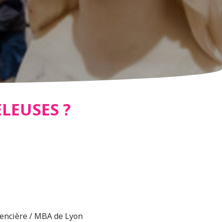
LEUSES ?
NINES…
rencière / MBA de Lyon