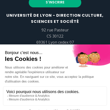
UNIVERSITÉ DE LYON - DIRECTION CULTURE,
SCIENCES ET SOCIÉTÉ
92 rue Pasteur
CS 30122
69361 Lyon cedex 07
popsciences@universite-lyon.fr
Tél.
+33 (0)4 37 37 82 01
https://www.youtube.com/embed/Qm-prNOXepo