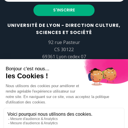
UNIVERSITÉ DE LYON - DIRECTION CULTURE,
SCIENCES ET SOCIÉTÉ
92 rue Pasteur
CS 30122
69361 Lyon cedex 07
popsciences@universite-lyon.fr
Tél.
+33 (0)4 37 37 82 01
https://www.youtube.com/embed/Qm-prNOXepo