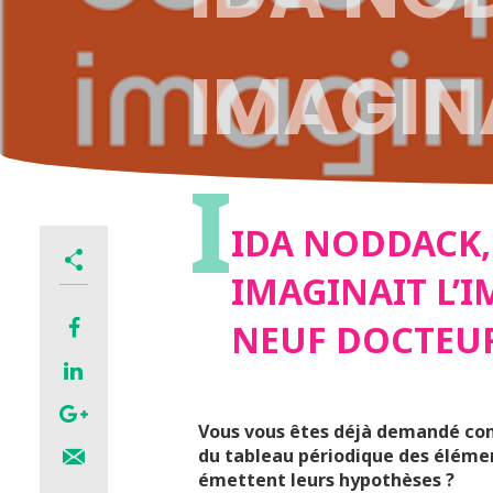
IMAGINA
I
DU NEU
IDA NODDACK,
IMAGINAIT L’I
NEUF DOCTEUR
Vous vous êtes déjà demandé com
du tableau périodique des éléme
émettent leurs hypothèses ?