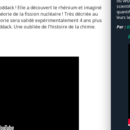
ou viru
scienti
oddack ! Elle a découvert le rhénium et imaginé
quantif
éorie de la fission nucléaire ! Très décriée au
leurs l
éorie sera validé expérimentalement 4 ans plus
dack. Une oubliée de l’histoire de la chimie.
Par :
D