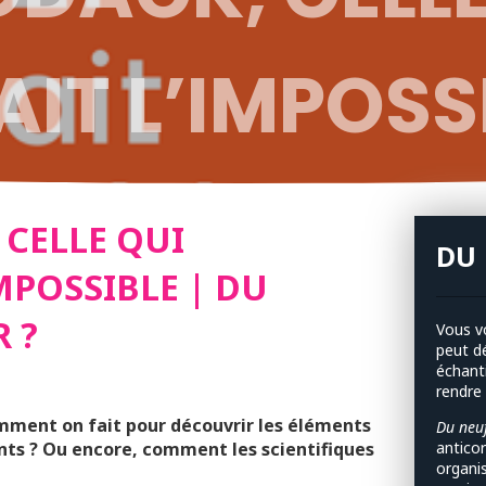
IT L’IMPOSSI
F DOCTEUR ?
 CELLE QUI
DU 
MPOSSIBLE | DU
 ?
Vous v
peut d
échant
rendre
ment on fait pour découvrir les éléments
Du neuf
nts ? Ou encore, comment les scientifiques
antico
organi