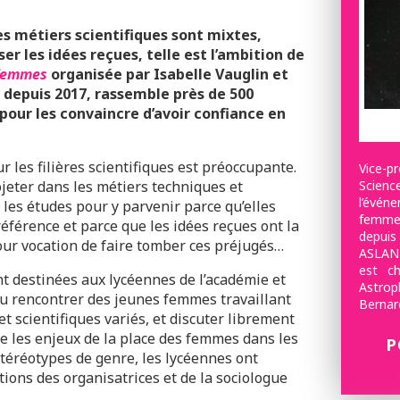
es métiers scientifiques sont mixtes,
er les idées reçues, telle est l’ambition de
 femmes
organisée par Isabelle Vauglin et
depuis 2017, rassemble près de 500
pour les convaincre d’avoir confiance en
r les filières scientifiques est préoccupante.
Vice-p
Science
ojeter dans les métiers techniques et
l’évé
e les études pour y parvenir parce qu’elles
femme
férence et parce que les idées reçues ont la
depui
our vocation de faire tomber ces préjugés…
ASLAN 
est c
t destinées aux lycéennes de l’académie et
Astrop
 pu rencontrer des jeunes femmes travaillant
Bernar
 scientifiques variés, et discuter librement
e les enjeux de la place des femmes dans les
P
stéréotypes de genre, les lycéennes ont
ions des organisatrices et de la sociologue