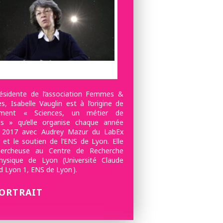
©Chromatiques diffusion
résidente de l’association Femmes &
s, Isabelle Vauglin est à l’origine de
nement « Sciences, un métier de
s » qu’elle organise chaque année
s 2017 avec Audrey Mazur du LabEx
et le soutien de l’ENS de Lyon. Elle
hercheuse au Centre de Recherche
hysique de Lyon (Université Claude
d Lyon 1, ENS de Lyon ).
ORTRAIT