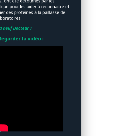
s, ont été détournés par les
fique pour les aider à reconnaitre et
ier des protéines à la paillasse de
aboratoires.
u neuf Docteur ?
Regarder la vidéo :