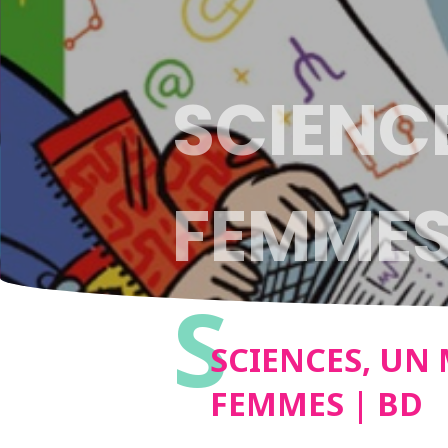
SCIENCE
FEMMES 
S
SCIENCES, UN 
FEMMES | BD