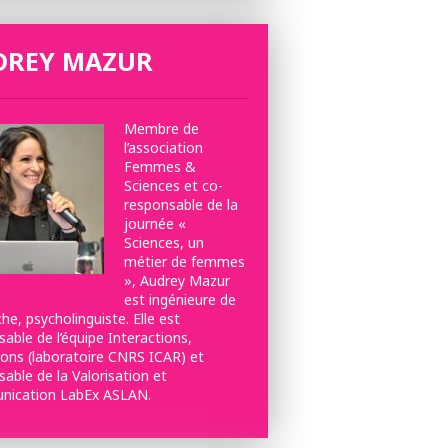
DREY MAZUR
Membre de
l’association
Femmes &
Sciences et co-
responsable de la
journée «
Sciences, un
métier de femmes
», Audrey Mazur
est ingénieure de
he, psycholinguiste. Elle est
able de l’équipe Interactions,
ions (laboratoire CNRS ICAR) et
able de la Valorisation et
ication LabEx ASLAN.