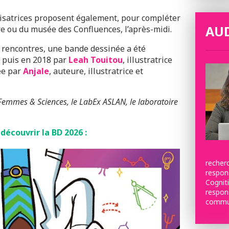
isatrices proposent également, pour compléter
AU
ire ou du musée des Confluences, l’après-midi.
s rencontres, une bande dessinée a été
, puis en 2018 par
Leah Touitou
, illustratrice
ée par
Anjale
, auteure, illustratrice et
Femmes & Sciences, le LabEx ASLAN, le laboratoire
 découvrir la BD 2026 :
recherc
respons
Cognit
respons
commun