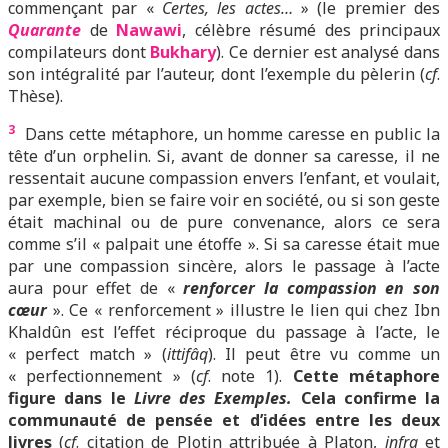
commençant par «
Certes, les actes…
» (le premier des
Quarante
de
Nawawi
, célèbre résumé des principaux
compilateurs dont
Bukhary
). Ce dernier est analysé dans
son intégralité par l’auteur, dont l’exemple du pèlerin (
cf
.
Thèse).
3
Dans cette métaphore, un homme caresse en public la
tête d’un orphelin. Si, avant de donner sa caresse, il ne
ressentait aucune compassion envers l’enfant, et voulait,
par exemple, bien se faire voir en société, ou si son geste
était machinal ou de pure convenance, alors ce sera
comme s’il « palpait une étoffe ». Si sa caresse était mue
par une compassion sincère, alors le passage à l’acte
aura pour effet de «
renforcer la compassion en son
cœur
». Ce « renforcement » illustre le lien qui chez Ibn
Khaldûn est l’effet réciproque du passage à l’acte, le
« perfect match » (
ittifâq
). Il peut être vu comme un
« perfectionnement » (
cf
. note 1).
Cette métaphore
figure dans le
Livre des Exemples.
Cela confirme la
communauté de pensée et d’idées entre les deux
livres
(
cf
. citation de Plotin attribuée à Platon,
infra
et