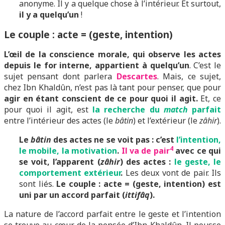
anonyme. Il y a quelque chose à l’intérieur. Et surtout,
il y a quelqu’un
!
Le couple : acte = (geste, intention)
L’œil de la conscience morale, qui observe les actes
depuis le for interne, appartient à quelqu’un
. C’est le
sujet pensant dont parlera
Descartes
. Mais, ce sujet,
chez Ibn Khaldûn, n’est pas là tant pour penser, que pour
agir en étant conscient de ce pour quoi il agit.
Et, ce
pour quoi il agit, est
la recherche du
match
parfait
entre l’intérieur des actes (le
bâtin
) et l’extérieur (le
zâhir
).
Le
bâtin
des actes ne se voit pas : c’est
l’intention,
4
le mobile, la motivation
.
Il va de pair
avec ce qui
se voit, l’apparent (
zâhir
) des actes :
le geste, le
comportement extérieur
.
Les deux vont de pair. Ils
sont liés.
Le couple : acte = (geste, intention) est
uni par un accord parfait (
ittifâq
).
La nature de l’accord parfait entre le geste et l’intention