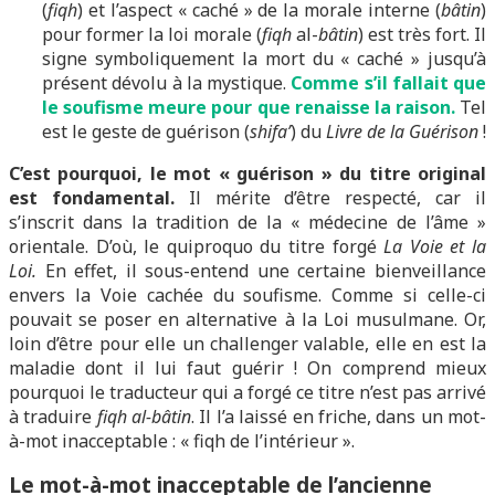
(
fiqh
) et l’aspect « caché » de la morale interne (
bâtin
)
pour former la loi morale (
fiqh
al-
bâtin
) est très fort. Il
signe symboliquement la mort du « caché » jusqu’à
présent dévolu à la mystique.
Comme s’il fallait que
le soufisme meure pour que renaisse la raison.
Tel
est le geste de guérison (
shifa’
) du
Livre de la Guérison
!
C’est pourquoi, le mot « guérison » du titre original
est fondamental.
Il mérite d’être respecté, car il
s’inscrit dans la tradition de la « médecine de l’âme »
orientale. D’où, le quiproquo du titre forgé
La Voie et la
Loi.
En effet, il sous-entend une certaine bienveillance
envers la Voie cachée du soufisme. Comme si celle-ci
pouvait se poser en alternative à la Loi musulmane. Or,
loin d’être pour elle un challenger valable, elle en est la
maladie dont il lui faut guérir ! On comprend mieux
pourquoi le traducteur qui a forgé ce titre n’est pas arrivé
à traduire
fiqh al-bâtin
. Il l’a laissé en friche, dans un mot-
à-mot inacceptable : « fiqh de l’intérieur ».
Le mot-à-mot inacceptable de l’ancienne