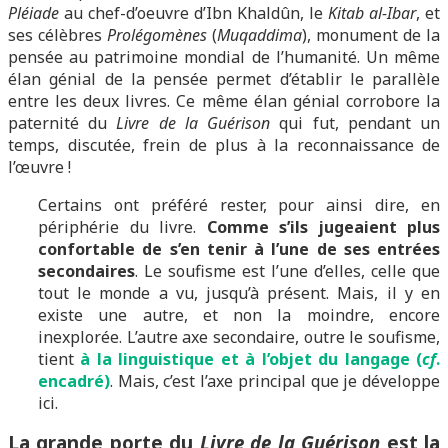
Pléiade
au chef-d’oeuvre d’Ibn Khaldûn, le
Kitab al-Ibar
, et
ses célèbres
Prolégomènes
(
Muqaddima
), monument de la
pensée au patrimoine mondial de l’humanité. Un même
élan génial de la pensée permet d’établir le parallèle
entre les deux livres. Ce même élan génial corrobore la
paternité du
Livre de la Guérison
qui fut, pendant un
temps, discutée, frein de plus à la reconnaissance de
l’œuvre !
Certains ont préféré rester, pour ainsi dire, en
périphérie du livre.
Comme s’ils jugeaient plus
confortable de s’en tenir à l’une de ses entrées
secondaires
. Le soufisme est l’une d’elles, celle que
tout le monde a vu, jusqu’à présent. Mais, il y en
existe une autre, et non la moindre, encore
inexplorée. L’autre axe secondaire, outre le soufisme,
tient
à la linguistique et à l’objet du langage (
cf
.
encadré)
. Mais, c’est l’axe principal que je développe
ici.
La grande porte du
Livre de la Guérison
est la