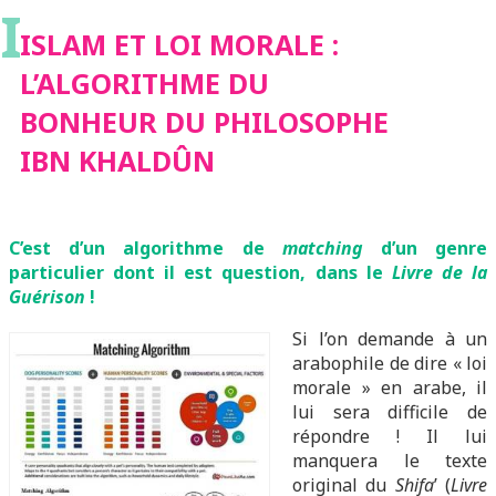
I
BONHEUR DU
ISLAM ET LOI MORALE :
L’ALGORITHME DU
PHILOSOPHE IBN
BONHEUR DU PHILOSOPHE
IBN KHALDÛN
KHALDÛN
C’est d’un algorithme de
matching
d’un genre
particulier dont il est question, dans le
Livre de la
Guérison
!
Si l’on demande à un
arabophile de dire « loi
morale » en arabe, il
lui sera difficile de
répondre ! Il lui
manquera le texte
original du
Shifa
’ (
Livre