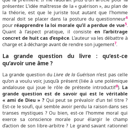
présenter. L’idée maîtresse de la « guérison », au plan de
la théorie, est que le juriste tout autant que l’homme
6
moral doit se placer dans la posture du questionneur
5
pour
réapprendre la loi morale qu’il a perdue de vue
.
Quant à l’aspect pratique, il consiste
en l’arbitrage
concret de huit cas d’espèce
. L’auteur va les débattre à
7
charge et à décharge avant de rendre son jugement
.
L
a grande question du livre : qu’est-ce
qu’avoir une âme ?
La grande question du
Livre de la Guérison
n’est pas celle
qu’on a voulu voir, jusqu’à présent (liée à une polémique
8
andalouse qui joue le rôle de prétexte introductif
).
La
grande question est de savoir qui est le véritable
« ami de Dieu » ?
Qui peut se prévaloir d’un tel titre ?
Est-ce le soufi, qui semble avoir perdu la raison dans ses
transes mystiques ? Ou bien, est-ce l’homme moral qui
exerce sa conscience morale pour élargir le champ
d’action de son libre-arbitre ? Le grand savant rationnel