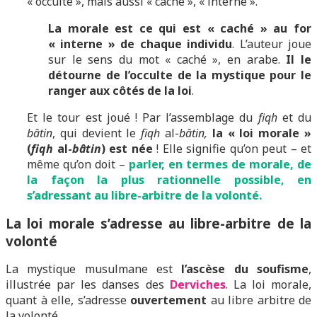
« occulte », mais aussi « caché », « interne ».
La morale est ce qui est « caché » au for
« interne » de chaque individu
. L’auteur joue
sur le sens du mot « caché », en arabe.
Il le
détourne de l’occulte de la mystique pour le
ranger aux côtés de la loi
.
Et le tour est joué ! Par l’assemblage du
fiqh
et du
bâtin
, qui devient le
fiqh
al-
bâtin,
la « loi morale »
(
fiqh
al-
bâtin
) est née
! Elle signifie qu’on peut – et
même qu’on doit –
parler, en termes de morale, de
la façon la plus rationnelle possible, en
s’adressant au libre-arbitre de la volonté.
La loi morale s’adresse au libre-arbitre de la
volonté
La mystique musulmane est
l’ascèse du soufisme
,
illustrée par les danses des
Derviches
. La loi morale,
quant à elle, s’adresse
ouvertement
au libre arbitre de
la volonté.