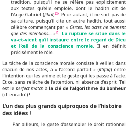
tradition, puisqu’il ne se réfère pas explicitement
aux textes qu’elle emploie, dont le hadith dit de
2b
l’Ange Gabriel (
Jibril
)
. Pour autant, il ne sort pas de
sa culture, puisqu’il cite un autre hadith, tout aussi
célèbre commençant par «
Certes, les actes ne tiennent
2
que des intentions…
»
.
La rupture se situe dans le
va-et-vient qu’il instaure entre le regard de Dieu
et l’œil de la conscience morale.
Il en définit
précisément le rôle.
La tâche de la conscience morale consiste à veiller, dans
chacun de nos actes, à « l’accord parfait » (
ittifâq
) entre
l’intention qui les anime et le geste qui les passe à l’acte.
Et ce, sans relâche de l’attention, ni absence d’esprit. Tel
est le
perfect match
à
la clé de l’algorithme du bonheur
(cf. encadré) !
L’un des plus grands quiproquos de l’histoire
des idées !
Par ailleurs, le geste d’assembler le droit rationnel