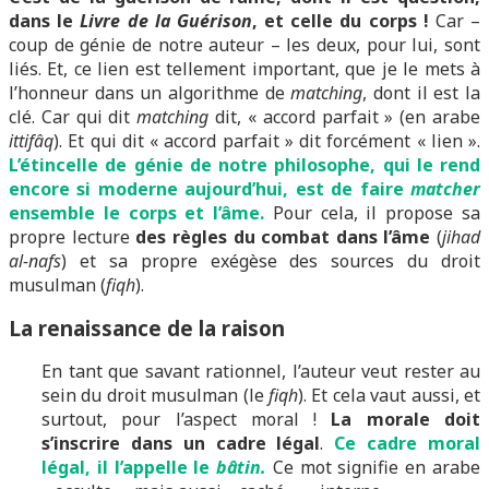
dans le
Livre de la Guérison
, et celle du corps !
Car –
coup de génie de notre auteur – les deux, pour lui, sont
liés. Et, ce lien est tellement important, que je le mets à
l’honneur dans un algorithme de
matching
, dont il est la
clé. Car qui dit
matching
dit, « accord parfait » (en arabe
ittifâq
). Et qui dit « accord parfait » dit forcément « lien ».
L’étincelle de génie de notre philosophe, qui le rend
encore si moderne aujourd’hui, est de faire
matcher
ensemble le corps et l’âme.
Pour cela, il propose sa
propre lecture
des règles du combat dans l’âme
(
jihad
al-nafs
) et sa propre exégèse des sources du droit
musulman (
fiqh
).
La renaissance de la raison
En tant que savant rationnel, l’auteur veut rester au
sein du droit musulman (le
fiqh
). Et cela vaut aussi, et
surtout, pour l’aspect moral !
La morale doit
s’inscrire dans un cadre légal
.
Ce cadre moral
légal, il l’appelle le
bâtin.
Ce mot signifie en arabe