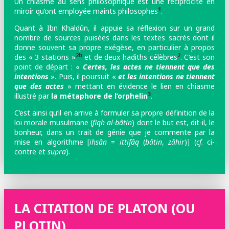
Un chiasme au sens philosophique est une réciprocité en
1
miroir qu’ont employée maints philosophes
.
Quant à Ibn Khaldûn, il appuie sa réflexion sur un grand
nombre de sources puisées dans les textes sacrés
dont il
donne souvent sa propre exégèse, en particulier à propos
2b
2
des « 3 stations »
et de deux hadiths célèbres
. C’est son
point de départ : «
Certes, les actes ne tiennent que des
intentions
». Puis, il poursuit «
et les intentions ne tiennent
que des actes
» mettant en évidence le lien en chiasme
3
illustré par
la métaphore de l’orphelin
.
C’est ainsi qu’il en arrive à formuler sa propre définition de la
loi morale musulmane (
fiqh al-bâtin
) dont le but est, dit-il, le
bonheur, dans un trait de génie que je commente par la
mise en algorithme [
ihsân
=
ittifâq
(
bâtin
,
zâhir
)] (
cf
. ci-
contre et
supra
).
LA CITATION DE PLATON (OU
PLOTIN)