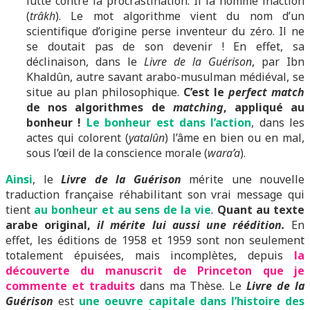
lutte contre la procrastination. Il la nomme inaction
(
trâkh
). Le mot algorithme vient du nom d’un
scientifique d’origine perse inventeur du zéro. Il ne
se doutait pas de son devenir ! En effet, sa
déclinaison, dans le
Livre de la Guérison
, par Ibn
Khaldûn, autre savant arabo-musulman médiéval, se
situe au plan philosophique.
C’est le
perfect match
de nos algorithmes de
matching
, appliqué au
bonheur !
Le bonheur est dans l’action
, dans les
actes qui colorent (
yatalûn
) l’âme en bien ou en mal,
sous l’œil de la conscience morale (
wara’a
).
Ainsi
, le
Livre de la Guérison
mérite une nouvelle
traduction française réhabilitant son vrai message qui
tient
au bonheur et au sens de la vie
.
Quant au texte
arabe original,
il mérite lui aussi une réédition.
En
effet, les éditions de 1958 et 1959 sont non seulement
totalement épuisées, mais incomplètes, depuis
la
découverte du manuscrit de Princeton que je
commente et traduits
dans ma Thèse. Le
Livre de la
Guérison
est
une oeuvre capitale dans l’histoire des