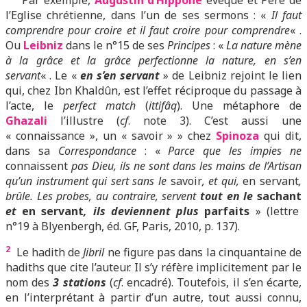
Par exemple,
Augustin d’Hippone
évêque et Père de
l’Eglise chrétienne, dans l’un de ses sermons : «
Il faut
comprendre pour croire et il faut croire pour comprendre
« .
Ou
Leibniz
dans le n°15 de ses
Principes
: «
La nature mène
à la grâce et la grâce perfectionne la nature, en s’en
servant
« . Le «
en s’en servant
» de Leibniz rejoint le lien
qui, chez Ibn Khaldûn, est l’effet réciproque du passage à
l’acte, le
perfect match
(
ittifâq
). Une métaphore de
Ghazali
l’illustre (
cf
. note 3). C’est aussi une
« connaissance », un « savoir » » chez
Spinoza
qui dit,
dans sa
Correspondance
: «
Parce que les impies ne
connaissent
pas Dieu, ils ne sont dans les mains de l’Artisan
qu’un instrument qui sert sans le
savoir
, et qui,
en servant
,
brûle. Les probes, au contraire, servent
tout en le
sachant
et
en servant
, ils deviennent plus
parfaits
» (lettre
n°19 à Blyenbergh, éd. GF, Paris, 2010, p. 137).
2
Le hadith de
Jibril
ne figure pas dans la cinquantaine de
hadiths que cite l’auteur. Il s’y réfère implicitement par le
nom des
3 stations
(
cf
. encadré). Toutefois,
il s’e
n écarte,
en l’interprétant à partir d’un autre, tout aussi connu,