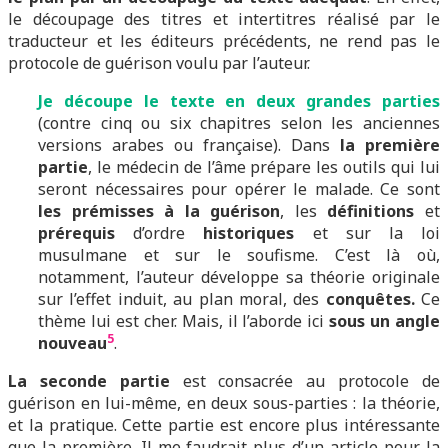
le découpage des titres et intertitres réalisé par le
traducteur et les éditeurs précédents, ne rend pas le
protocole de guérison voulu par l’auteur.
J
e
découpe le texte en deux grandes parties
(contre cinq ou six chapitres selon les anciennes
versions arabes ou française). Dans
la première
partie
, le médecin de l’âme prépare les outils qui lui
seront nécessaires pour opérer le malade. Ce sont
les prémisses à la guérison
, les
définitions
et
prérequis
d’ordre
historiques
et sur la loi
musulmane et sur le soufisme. C’est là où,
notamment, l’auteur développe sa théorie originale
sur l’effet induit, au plan moral, des
conquêtes.
Ce
thème lui est cher. Mais, il l’aborde ici
sous un angle
5
nouveau
.
La seconde partie
est consacrée au protocole de
guérison en lui-même, en deux sous-parties : la théorie,
et la pratique. Cette partie est encore plus intéressante
que la première. Il me faudrait plus d’un article pour la