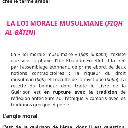
créé le terme arabe
!
LA LOI MORALE MUSULMANE (
FIQH
AL-BÂTIN
)
La « loi morale musulmane » (
fiqh al-bâtin
) n’existe
que sous la plume d’Ibn Khaldûn. En effet, il la créé
par l’assemblage étonnant, de prime abord, de deux
notions contradictoires : la rigueur du droit
musulman (
fiqh
) et l’occulte de la mystique (
bâtin
). La
recette du bonheur dont traite le Livre de la
Guérison est
en rupture avec la tradition
de
réflexion antérieure sur l’éthique, y compris avec les
traditions grecque et perse.
L’angle moral
C’est de la guérison de l’âme, dont il est question,