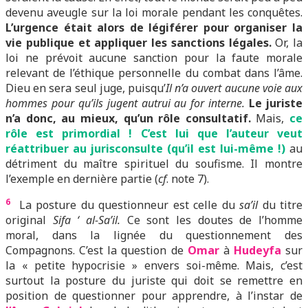
devenu aveugle sur la loi morale pendant les conquêtes.
L’urgence était alors de légiférer pour organiser la
vie publique et appliquer les sanctions légales.
Or, la
loi ne prévoit aucune sanction pour la faute morale
relevant de l’éthique personnelle du combat dans l’âme.
Dieu en sera seul juge, puisqu’
Il n’a ouvert aucune voie aux
hommes pour qu’ils jugent autrui au for interne.
Le juriste
n’a donc, au mieux, qu’un rôle consultatif.
Mais,
ce
rôle est primordial ! C’est lui que l’auteur veut
réattribuer au jurisconsulte (qu’il est lui-même !)
au
détriment du maître spirituel du soufisme. Il montre
l’exemple en dernière partie (
cf
. note 7).
6
La posture du questionneur est celle du
sa’il
du titre
original
Sifa ‘ al-Sa’il.
Ce sont les doutes de l’homme
moral, dans la lignée du questionnement des
Compagnons. C’est la question de
Omar
à
Hudeyfa
sur
la « petite hypocrisie » envers soi-même. Mais, c’est
surtout la posture du juriste qui doit se remettre en
position de questionner pour apprendre, à l’instar de