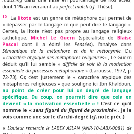
matching
dans une mise en pourcentage de nos actes,
dont 11% arriveraient au
perfect match
(
cf
. Thèse).
10
La
litote
est un genre de métaphore qui permet de
« dépasser par le langage ce que peut dire le langage ».
Certes, la litote n’est pas propre au langage religieux
catholique.
Michel Le Guern
(spécialiste de
Blaise
Pascal
dont il a édité les
Pensées
), l’analyse dans
Sémantique de la métaphore et de la métonymie
. Du
«
caractère atypique des métaphores religieuses
« , Le Guern
déduit qu’il lui semble «
difficile de voir là la motivation
essentielle du processus métaphorique
» (Larousse, 1972, p.
72-73). Or, c’est justement le « caractère atypique des
métaphores religieuses » que souligne ici Ibn Khaldoun
,
au point de créer pour lui un degré de langage
spécifique. Du coup, on pourrait dire que cela en
devient « la motivation essentielle » !
C’est ce qu’il
nomme le «
sens figuré du figuré de proximité
« . Je le
vois comme une sorte d’archi-degré (
cf
. note préc.)
«
L’auteur remercie le LABEX ASLAN (ANR-10-LABX-0081) de