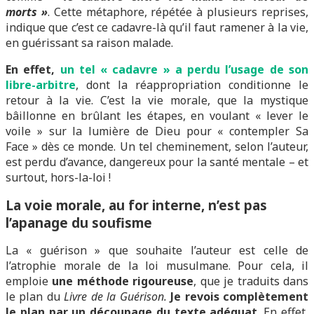
morts »
. Cette métaphore, répétée à plusieurs reprises,
indique que c’est ce cadavre-là qu’il faut ramener à la vie,
en guérissant sa raison malade.
En effet,
un tel « cadavre » a perdu l’usage de son
libre-arbitre
, dont la réappropriation conditionne le
retour à la vie. C’est la vie morale, que la mystique
bâillonne en brûlant les étapes, en voulant « lever le
voile » sur la lumière de Dieu pour « contempler Sa
Face » dès ce monde. Un tel cheminement, selon l’auteur,
est perdu d’avance, dangereux pour la santé mentale – et
surtout, hors-la-loi !
La voie morale, au for interne, n’est pas
l’apanage du soufisme
La « guérison » que souhaite l’auteur est celle de
l’atrophie morale de la loi musulmane. Pour cela, il
emploie
une méthode rigoureuse
, que je traduits dans
le plan du
Livre de la Guérison.
Je revois complètement
le plan
par un découpage du texte adéquat
. En effet,