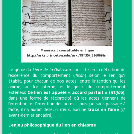
Manuscrit consultable en ligne
http://arks.princeton.edu/ark:/88435/j3860699m
Le génie du
Livre de la Guérison
consiste en la définition de
l’excellence du comportement (
ihsân
) selon le lien qu’il
établit, pour chacun de nos actes, entre l’intention qui les
anime, au for interne, et le geste du comportement
extérieur.
Ce lien est appelé « accord parfait » (
ittifâq
)
,
dans une forme de réciprocité où les actes tiennent de
l’intention, et l’intention des actes – puisque sans passage à
l’acte, il n’y aurait d’elle, ni d’eux, aucune
trace en l’âme
(
cf
.
avant-dernier encadré).
L’enjeu philosophique du lien en chiasme