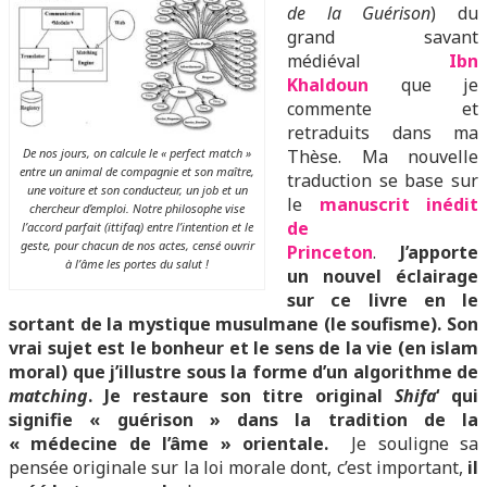
de la Guérison
) du
grand savant
médiéval
I
bn
Khaldoun
que je
commente et
retraduits dans ma
De nos jours, on calcule le « perfect match »
Thèse. Ma nouvelle
entre un animal de compagnie et son maître,
traduction se base sur
une voiture et son conducteur, un job et un
le
manuscrit inédit
chercheur d’emploi. Notre philosophe vise
de
l’accord parfait (ittifaq) entre l’intention et le
geste, pour chacun de nos actes, censé ouvrir
Princeton
.
J’apporte
à l’âme les portes du salut !
un nouvel éclairage
sur ce livre en le
sortant de la mystique musulmane (le soufisme). Son
vrai sujet est le bonheur et le sens de la vie (en islam
moral) que j’illustre sous la forme d’un algorithme de
matching
. Je restaure son titre original
Shifa
‘ qui
signifie « guérison » dans la tradition de la
« médecine de l’âme » orientale.
Je souligne sa
pensée originale sur la loi morale dont, c’est important,
il