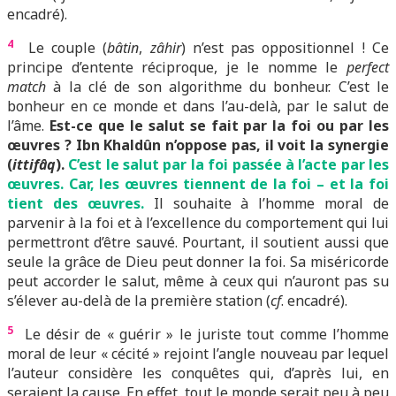
encadré).
4
Le couple (
bâtin
,
zâhir
) n’est pas oppositionnel ! Ce
principe d’entente réciproque, je le nomme le
perfect
match
à la clé de son algorithme du bonheur. C’est le
bonheur en ce monde et dans l’au-delà, par le salut de
l’âme.
Est-ce que le salut se fait par la foi ou par les
œuvres ? Ibn Khaldûn n’oppose pas, il voit la synergie
(
ittifâq
).
C’est le salut par la foi passée à l’acte par les
œuvres. Car, les œuvres tiennent de la foi – et la foi
tient des œuvres.
Il souhaite à l’homme moral de
parvenir à la foi et à l’excellence du comportement qui lui
permettront d’être sauvé. Pourtant, il soutient aussi que
seule la grâce de Dieu peut donner la foi. Sa miséricorde
peut accorder le salut, même à ceux qui n’auront pas su
s’élever au-delà de la première station (
cf
. encadré).
5
Le désir de « guérir » le juriste tout comme l’homme
moral de leur « cécité » rejoint l’angle nouveau par lequel
l’auteur considère les conquêtes qui, d’après lui, en
seraient la cause. En effet, tout le monde serait peu à peu