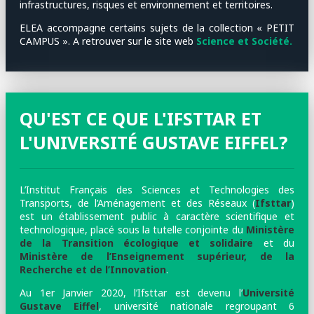
infrastructures, risques et environnement et territoires.
ELEA accompagne certains sujets de la collection « PETIT
CAMPUS ». A retrouver sur le site web
Science et Société.
QU'EST CE QUE L'IFSTTAR ET
L'UNIVERSITÉ GUSTAVE EIFFEL?
L’Institut Français des Sciences et Technologies des
Transports, de l’Aménagement et des Réseaux (
Ifsttar
)
est un établissement public à caractère scientifique et
technologique, placé sous la tutelle conjointe du
Ministère
de la Transition écologique et solidaire
et du
Ministère de l’Enseignement supérieur, de la
Recherche et de l’Innovation
.
Au 1er Janvier 2020, l’Ifsttar est devenu l’
Université
Gustave Eiffel
, université nationale regroupant 6