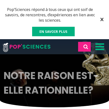
Pop’Sciences répond à tous ceux qui ont soif de
savoirs, de rencontres, d’expériences en lien avec
les sciences.
EN SAVOIR PLUS
NOTRE RAISON EST-
ELLE RATIONNELLE?