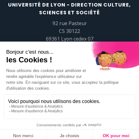
UNIVERSITÉ DE LYON - DIRECTION CULTURE,
SCIENCES ET SOCIÉTÉ
92 rue Pasteur
CS 30122
69361 Lyon cedex 07
popsciences@universite-lyon.fr
Tél.
+33 (0)4 37 37 82 01
https://www.youtube.com/embed/Qm-prNOXepo