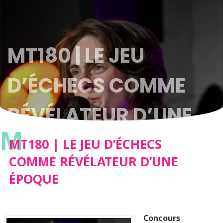
MT180 | LE JEU
D’ÉCHECS COMME
RÉVÉLATEUR D’UNE
M
ÉPOQUE
MT180 | LE JEU D’ÉCHECS
COMME RÉVÉLATEUR D’UNE
ÉPOQUE
Concours