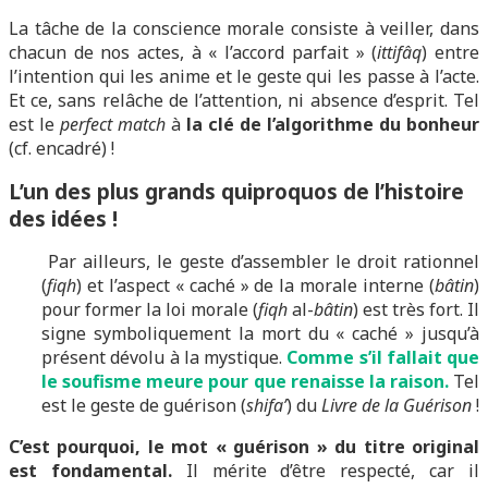
La tâche de la conscience morale consiste à veiller, dans
chacun de nos actes, à « l’accord parfait » (
ittifâq
) entre
l’intention qui les anime et le geste qui les passe à l’acte.
Et ce, sans relâche de l’attention, ni absence d’esprit. Tel
est le
perfect match
à
la clé de l’algorithme du bonheur
(cf. encadré) !
L’un des plus grands quiproquos de l’histoire
des idées !
Par ailleurs, le geste d’assembler le droit rationnel
(
fiqh
) et l’aspect « caché » de la morale interne (
bâtin
)
pour former la loi morale (
fiqh
al-
bâtin
) est très fort. Il
signe symboliquement la mort du « caché » jusqu’à
présent dévolu à la mystique.
Comme s’il fallait que
le soufisme meure pour que renaisse la raison.
Tel
est le geste de guérison (
shifa’
) du
Livre de la Guérison
!
C’est pourquoi, le mot « guérison » du titre original
est fondamental.
Il mérite d’être respecté, car il