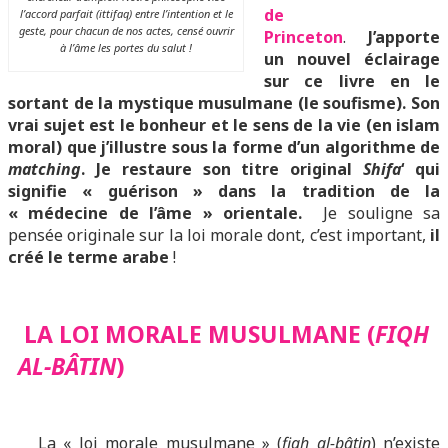
de
l’accord parfait (ittifaq) entre l’intention et le
geste, pour chacun de nos actes, censé ouvrir
Princeton
.
J’apporte
à l’âme les portes du salut !
un nouvel éclairage
sur ce livre en le
sortant de la mystique musulmane (le soufisme). Son
vrai sujet est le bonheur et le sens de la vie (en islam
moral) que j’illustre sous la forme d’un algorithme de
matching
. Je restaure son titre original
Shifa
‘ qui
signifie « guérison » dans la tradition de la
« médecine de l’âme » orientale.
Je souligne sa
pensée originale sur la loi morale dont, c’est important,
il
créé le terme arabe
!
LA LOI MORALE MUSULMANE (
FIQH
AL-BÂTIN
)
La « loi morale musulmane » (
fiqh al-bâtin
) n’existe