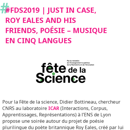
#
POÉSIE – MUSIQUE EN
#FDS2019 | JUST IN CASE,
ROY EALES AND HIS
CINQ LANGUES
FRIENDS, POÉSIE – MUSIQUE
EN CINQ LANGUES
Pour la Fête de la science, Didier Bottineau, chercheur
CNRS au laboratoire
ICAR
(Interactions, Corpus,
Apprentissages, Représentations) à l’ENS de Lyon
propose une soirée autour du projet de poésie
plurilingue du poète britannique Roy Eales, créé par lui