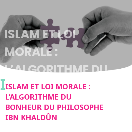
ISLAM ET LOI
MORALE :
L’ALGORITHME DU
I
BONHEUR DU
ISLAM ET LOI MORALE :
L’ALGORITHME DU
PHILOSOPHE IBN
BONHEUR DU PHILOSOPHE
IBN KHALDÛN
KHALDÛN