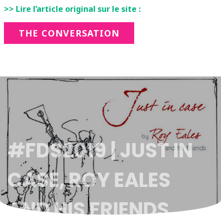
>> Lire l’article original sur le site :
THE CONVERSATION
#FDS2019 | JUST IN
CASE, ROY EALES
AND HIS FRIENDS,