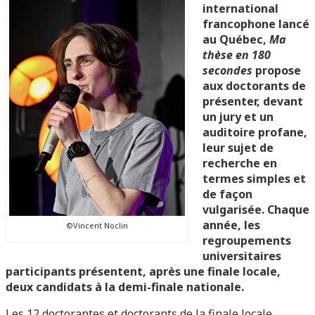
international
francophone lancé
au Québec,
Ma
thèse en 180
secondes
propose
aux doctorants de
présenter, devant
un jury et un
auditoire profane,
leur sujet de
recherche en
termes simples et
de façon
vulgarisée. Chaque
année, les
©Vincent Noclin
regroupements
universitaires
participants présentent, après une finale locale,
deux candidats à la demi-finale nationale.
Les 12 doctorantes et doctorants de la finale locale