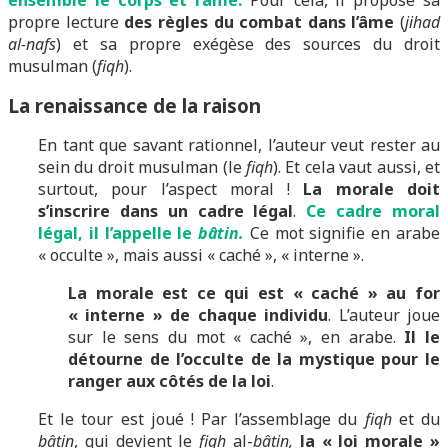
ensemble le corps et l’âme.
Pour cela, il propose sa
propre lecture
des règles du combat dans l’âme
(
jihad
al-nafs
) et sa propre exégèse des sources du droit
musulman (
fiqh
).
La renaissance de la raison
En tant que savant rationnel, l’auteur veut rester au
sein du droit musulman (le
fiqh
). Et cela vaut aussi, et
surtout, pour l’aspect moral !
La morale doit
s’inscrire dans un cadre légal
.
Ce cadre moral
légal, il l’appelle le
bâtin.
Ce mot signifie en arabe
« occulte », mais aussi « caché », « interne ».
La morale est ce qui est « caché » au for
« interne » de chaque individu
. L’auteur joue
sur le sens du mot « caché », en arabe.
Il le
détourne de l’occulte de la mystique pour le
ranger aux côtés de la loi
.
Et le tour est joué ! Par l’assemblage du
fiqh
et du
bâtin
, qui devient le
fiqh
al-
bâtin,
la « loi morale »