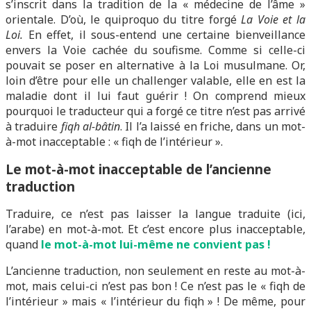
s’inscrit dans la tradition de la « médecine de l’âme »
orientale. D’où, le quiproquo du titre forgé
La Voie et la
Loi.
En effet, il sous-entend une certaine bienveillance
envers la Voie cachée du soufisme. Comme si celle-ci
pouvait se poser en alternative à la Loi musulmane. Or,
loin d’être pour elle un challenger valable, elle en est la
maladie dont il lui faut guérir ! On comprend mieux
pourquoi le traducteur qui a forgé ce titre n’est pas arrivé
à traduire
fiqh al-bâtin
. Il l’a laissé en friche, dans un mot-
à-mot inacceptable : « fiqh de l’intérieur ».
Le mot-à-mot inacceptable de l’ancienne
traduction
Traduire, ce n’est pas laisser la langue traduite (ici,
l’arabe) en mot-à-mot. Et c’est encore plus inacceptable,
quand
le mot-à-mot lui-même ne convient pas !
L’ancienne traduction, non seulement en reste au mot-à-
mot, mais celui-ci n’est pas bon ! Ce n’est pas le « fiqh de
l’intérieur » mais « l’intérieur du fiqh » ! De même, pour