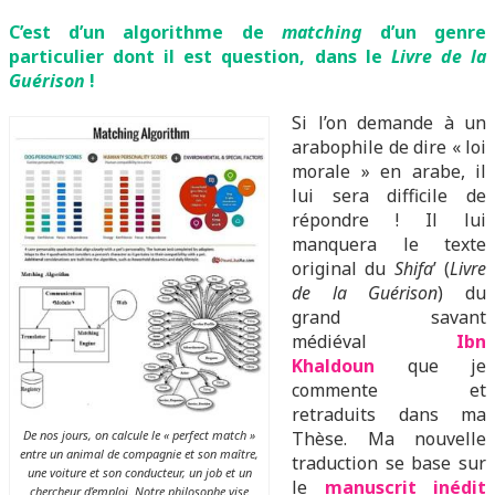
C’est d’un algorithme de
matching
d’un genre
particulier dont il est question, dans le
Livre de la
Guérison
!
Si l’on demande à un
arabophile de dire « loi
morale » en arabe, il
lui sera difficile de
répondre ! Il lui
manquera le texte
original du
Shifa
’ (
Livre
de la Guérison
) du
grand savant
médiéval
I
bn
Khaldoun
que je
commente et
retraduits dans ma
De nos jours, on calcule le « perfect match »
Thèse. Ma nouvelle
entre un animal de compagnie et son maître,
traduction se base sur
une voiture et son conducteur, un job et un
le
manuscrit inédit
chercheur d’emploi. Notre philosophe vise