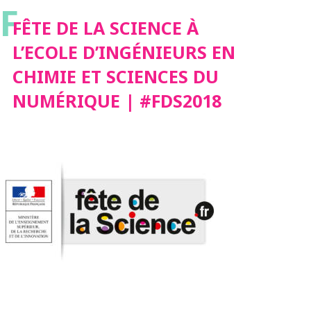
F
CHIMIE ET SCIENCES
FÊTE DE LA SCIENCE À
L’ECOLE D’INGÉNIEURS EN
DU NUMÉRIQUE |
CHIMIE ET SCIENCES DU
NUMÉRIQUE | #FDS2018
#FDS2018