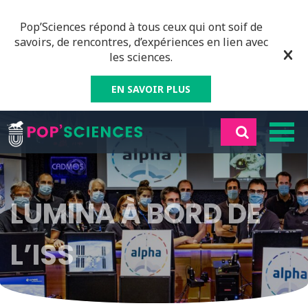
Pop’Sciences répond à tous ceux qui ont soif de
savoirs, de rencontres, d’expériences en lien avec
les sciences.
EN SAVOIR PLUS
LUMINA À BORD DE
L’ISS