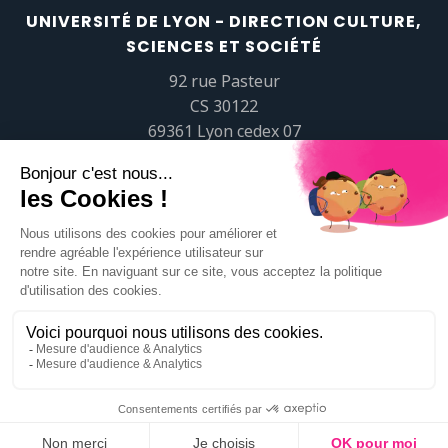
UNIVERSITÉ DE LYON - DIRECTION CULTURE,
SCIENCES ET SOCIÉTÉ
92 rue Pasteur
CS 30122
69361 Lyon cedex 07
popsciences@universite-lyon.fr
Tél.
+33 (0)4 37 37 82 01
https://www.youtube.com/embed/Qm-prNOXepo