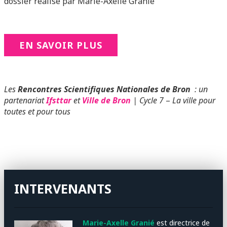
dossier réalisé par Marie-Axelle Granié
EN SAVOIR PLUS
Les
Rencontres Scientifiques Nationales de Bron
: un
partenariat
Ifsttar
et
Ville de Bron
| Cycle 7
–
La ville pour
toutes et pour tous
INTERVENANTS
Marie-Axelle Granié
est directrice de