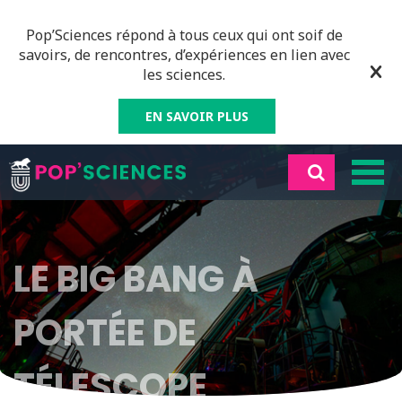
Pop’Sciences répond à tous ceux qui ont soif de
savoirs, de rencontres, d’expériences en lien avec
les sciences.
EN SAVOIR PLUS
LE BIG BANG À
PORTÉE DE
TÉLESCOPE