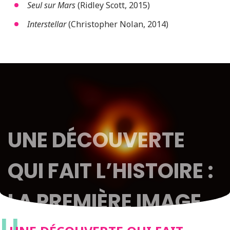
Seul sur Mars
(Ridley Scott,
2015)
Interstellar
(Christopher Nolan, 2014)
UNE DÉCOUVERTE
QUI FAIT L’HISTOIRE :
LA PREMIÈRE IMAGE
U