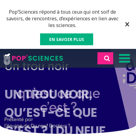
Pop’Sciences répond à tous ceux qui ont soif de
savoirs, de rencontres, d’expériences en lien avec
les sciences.
EN SAVOIR PLUS
UN TROU NOIR,
QU’EST-CE QUE
C’EST ? | DU NEUF