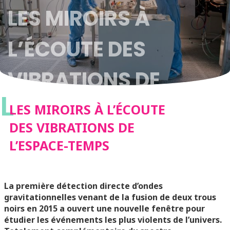
LES MIROIRS À
L’ÉCOUTE DES
VIBRATIONS DE
L
L’ESPACE-TEMPS
LES MIROIRS À L’ÉCOUTE
DES VIBRATIONS DE
L’ESPACE-TEMPS
La première détection directe d’ondes
gravitationnelles venant de la fusion de deux trous
noirs en 2015 a ouvert une nouvelle fenêtre pour
étudier les événements les plus violents de l’univers.