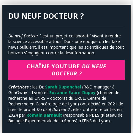
DU NEUF DOCTEUR ?
Du neuf Docteur ?
est un projet collaboratif visant à rendre
la science accessible à tous. Dans une époque où les fake
news pullulent, il est important que les scientifiques de tout
horizon s’engagent contre la désinformation.
CHAÎNE YOUTUBE
DU NEUF
DOCTEUR ?
Créatrices :
les
Dr.
Sarah Duponchel
(R&D manager à
GenOway – Lyon) et
Suzanne Faure-Dupuy
(chargée de
recherche au CNRS – doctorat du CRCL, Centre de
Recherche en Cancérologie de Lyon) ont décidé en 2021 de
créer le projet
Du neuf Docteur ?
; elles ont été rejointes en
2024 par
Romain Barnault
(responsable PBES (
P
lateau de
B
iologie
E
xperimentale de la
S
ouris) à l’ENS de Lyon).