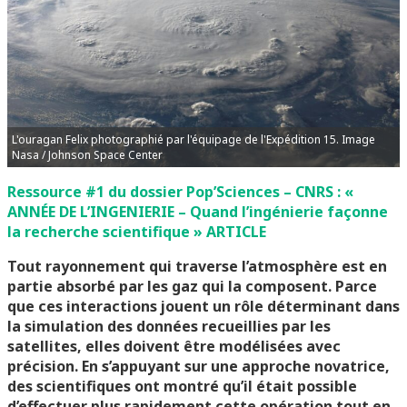
L'ouragan Felix photographié par l'équipage de l'Expédition 15. Image
Nasa / Johnson Space Center
Ressource #1 du dossier Pop’Sciences – CNRS : «
ANNÉE DE L’INGENIERIE –
Quand l’ingénierie façonne
la recherche scientifique
»
ARTICLE
Tout rayonnement qui traverse l’atmosphère est en
partie absorbé par les gaz qui la composent. Parce
que ces interactions jouent un rôle déterminant dans
la simulation des données recueillies par les
satellites, elles doivent être modélisées avec
précision. En s’appuyant sur une approche novatrice,
des scientifiques ont montré qu’il était possible
d’effectuer plus rapidement cette opération tout en