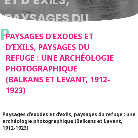
ET D’EXILS,
PAYSAGES DU
P
REFUGE : UNE
PAYSAGES D’EXODES ET
D’EXILS, PAYSAGES DU
ARCHÉOLOGIE
REFUGE : UNE ARCHÉOLOGIE
PHOTOGRAPHIQUE
PHOTOGRAPHIQUE
(BALKANS ET LEVANT, 1912-
(BALKANS ET
1923)
LEVANT, 1912-1923)
Paysages d’exodes et d’exils, paysages du refuge : une
archéologie photographique (Balkans et Levant,
1912-1923)