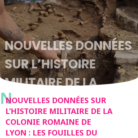
NOUVELLES DONNÉES
SUR L’HISTOIRE
MILITAIRE DE LA
N
COLONIE ROMAINE
NOUVELLES DONNÉES SUR
L’HISTOIRE MILITAIRE DE LA
DE LYON : LES
COLONIE ROMAINE DE
LYON : LES FOUILLES DU