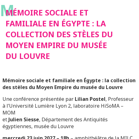
M
COLLECTION DES
MÉMOIRE SOCIALE ET
FAMILIALE EN ÉGYPTE : LA
STÈLES DU MOYEN
COLLECTION DES STÈLES DU
MOYEN EMPIRE DU MUSÉE
EMPIRE DU MUSÉE DU
DU LOUVRE
LOUVRE
Mémoire sociale et familiale en Égypte :
la collection
des stèles du Moyen Empire du musée du Louvre
Une conférence présentée par
Lilian Postel
, Professeur
à l’Université Lumière Lyon 2, laboratoire HiSoMA –
MOM
et
Julien Siesse
, Département des Antiquités
égyptiennes, musée du Louvre
mercredi 23 juin 2027 – 18h
– amphithéâtre de la MILC