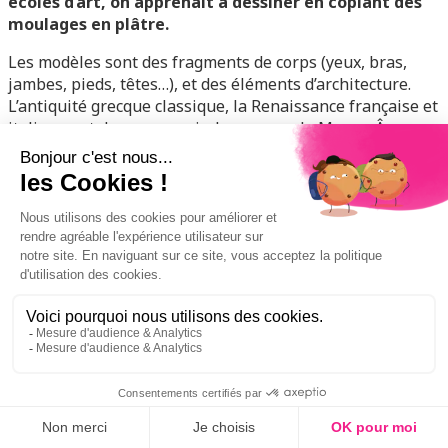
écoles d’art, on apprenait à dessiner en copiant des
moulages en plâtre.
Les modèles sont des fragments de corps (yeux, bras,
jambes, pieds, têtes…), et des éléments d’architecture.
L’antiquité grecque classique, la Renaissance française et
italienne et dans une moindre mesure le Moyen-Âge y
sont à l’honneur, mais pas seulement : les fleurs et
ornements inspirés de la nature ont une place
importante pour former les futurs peintres, architectes,
sculpteurs et dessinateurs lyonnais. À partir des
événements de mai 1968, les moulages sont délaissés ;
mais aujourd’hui, ils représentent un patrimoine
pédagogique important.
Le
Musée des Moulages
de l’
Université Lumière Lyon
2
propose une exposition présentant une partie des
moulages en plâtre de l
’École nationale des Beaux-Arts
de Lyon
déposés au MuMo. Ils sont illustrés par de
nombreuses reproductions dessinées par plusieurs
générations d’élèves et de professeurs de l’École des