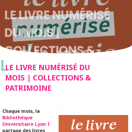
LE LIVRE NUMÉRISÉ
DU MOIS |
COLLECTIONS &
L
PATRIMOINE
LE LIVRE NUMÉRISÉ DU
MOIS | COLLECTIONS &
PATRIMOINE
Chaque mois, la
Bibliothèque
Universitaire Lyon 1
partage des livres