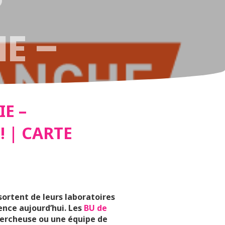
E –
ENCE ET
E –
! | CARTE
TE
CHEURS
 sortent de leurs laboratoires
nce aujourd’hui. Les
BU de
hercheuse ou une équipe de