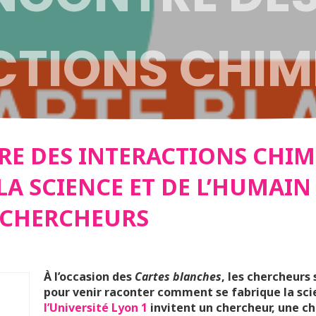
CTIONS CHIMI
E : DE LA SCI
RE DES INTERACTIONS CHIMI
LA SCIENCE ET DE L’HUMAIN 
MAIN ! | CAR
 CHERCHEURS
E AUX CHER
À l’occasion des
Cartes blanches
, les chercheurs
pour venir raconter comment se fabrique la scie
l’Université Lyon 1
invitent un chercheur, une c