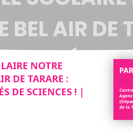
 BEL AIR DE 
SSIONNÉS DE
LAIRE NOTRE
PAR
IR DE TARARE :
S ! | #FDS20
S DE SCIENCES ! |
Centr
Agence
(Dépa
de la 