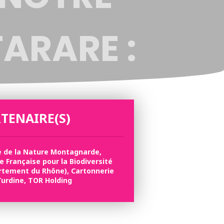
TARARE :
TENAIRE(S)
18
e de la Nature Montagnarde,
 Française pour la Biodiversité
rtement du Rhône), Cartonnerie
Turdine, TOR Holding