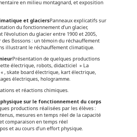
mentaire en milieu montagnard, et exposition
limatique et glaciers
Panneaux explicatifs sur
ntation du fonctionnement d’un glacier,
 l’évolution du glacier entre 1900 et 2005,
er des Bossons : un témoin du réchauffement
ns illustrant le réchauffement climatique.
énieur
Présentation de quelques productions
ette électrique, robots, didacticiel » La
 , skate board électrique, kart électrique,
ages électriques, hologramme.
tions et réactions chimiques.
ité physique sur le fonctionnement du corps
ues productions réalisées par les élèves :
tenus, mesures en temps réel de la capacité
 et comparaison en temps réel
os et au cours d’un effort physique.