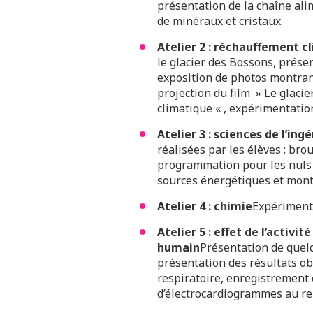
présentation de la chaîne ali
de minéraux et cristaux.
Atelier 2 : réchauffement c
le glacier des Bossons, prése
exposition de photos montrant
projection du film » Le glaci
climatique « , expérimentatio
Atelier 3 : sciences de l’ing
réalisées par les élèves : brou
programmation pour les nuls «
sources énergétiques et mont
Atelier 4 : chimie
Expérimenta
Atelier 5 : effet de l’activ
humain
Présentation de quelq
présentation des résultats ob
respiratoire, enregistrement
d’électrocardiogrammes au rep