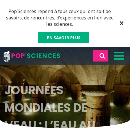
Pop’Sciences répond à tous ceux qui ont soif de
savoirs, de rencontres, d’expériences en lien avec
les sciences.
EN SAVOIR PLUS
JOURNÉES
MONDIALES DE
L’EAU : L’EAU AU