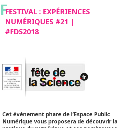
F
#FDS2018
FESTIVAL : EXPÉRIENCES
NUMÉRIQUES #21 |
#FDS2018
Cet événement phare de l’Espace Public
Numérique vous proposera de découvrir la