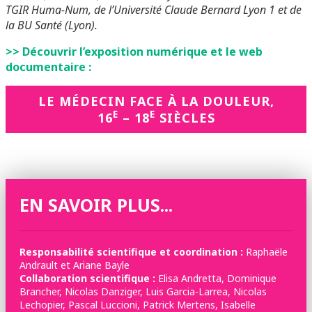
TGIR Huma-Num, de l’Université Claude Bernard Lyon 1 et de
la BU Santé (Lyon).
>> Découvrir l’exposition numérique et le web
documentaire :
LE MÉDECIN FACE À LA DOULEUR,
E
E
16
– 18
SIÈCLES
EN SAVOIR PLUS...
Responsabilité scientifique et coordination :
Raphaële
Andrault et Ariane Bayle
Collaboration scientifique :
Elisa Andretta, Dominique
Brancher, Nicolas Danziger, Luis Garcia-Larrea, Nicolas
Lechopier, Pascal Luccioni, Patrick Mertens, Isabelle