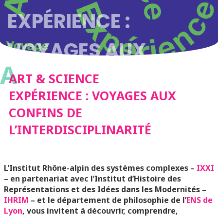
EXPÉRIENCE :
VOYAGES AUX
A
CONFINS DE
ART & SCIENCE
EXPÉRIENCE : VOYAGES AUX
L’INTERDISCIPLINARIT
CONFINS DE
L’INTERDISCIPLINARITÉ
L’Institut Rhône-alpin des systèmes complexes –
IXXI
– en partenariat avec l’Institut d’Histoire des
Représentations et des Idées dans les Modernités –
IHRIM
– et le département de philosophie de l’
ENS de
Lyon
, vous invitent à découvrir, comprendre,