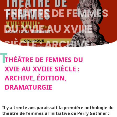
THÉÂTRE DE FEMMES
DU XVIE AU XVIIIE
SIÈCLE : ARCHIVE,
T
ÉDITION,
THÉÂTRE DE FEMMES DU
XVIE AU XVIIIE SIÈCLE :
DRAMATURGIE
ARCHIVE, ÉDITION,
DRAMATURGIE
Il y a trente ans paraissait la première anthologie du
théâtre de femmes à l’initiative de Perry Gethner :