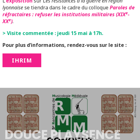
L’
exposition
sur L
es résistances à la guerre en région
lyonnaise
se tiendra dans le cadre du colloque
Paroles de
e
réfractaires : refuser les institutions militaires (XIX
-
e
XX
)
.
> Visite commentée : jeudi 15 mai à 17h.
Pour plus d’informations, rendez-vous sur le site :
IHRIM
DOUCE PLAYSENCE