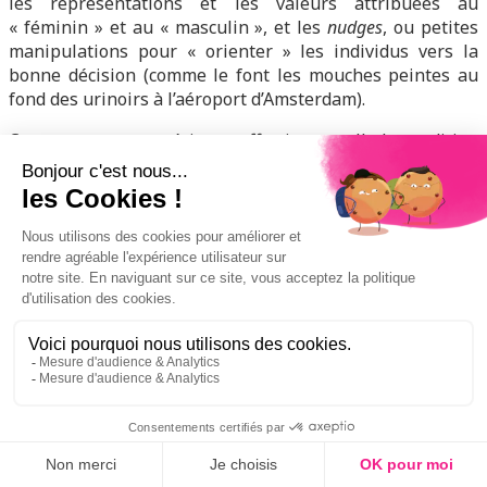
les représentations et les valeurs attribuées au
« féminin » et au « masculin », et les
nudges
, ou petites
manipulations pour « orienter » les individus vers la
bonne décision (comme le font les mouches peintes au
fond des urinoirs à l’aéroport d’Amsterdam).
Comment notre expérience affective est-elle la condition
de reproduction des formes de domination ? C’est un
problème philosophique, éthique, social et politique.
Tout comme Spinoza, je ne cherche pas à louer ni à
condamner, « ni rire, ni pleurer, mais comprendre ».
Auteure : Camille Chevalier
Article publié dans le cadre des dossiers « Les
doctorants parlent de leur recherche » en partenariat
avec Pop’Sciences.
P
POUR ALLER PLUS LOIN