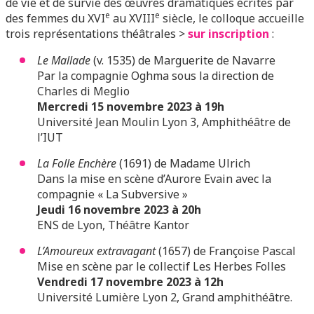
de vie et de survie des œuvres dramatiques écrites par
e
e
des femmes du XVI
au XVIII
siècle, le colloque accueille
trois représentations théâtrales >
sur inscription
:
Le Mallade
(v. 1535) de Marguerite de Navarre
Par la compagnie Oghma sous la direction de
Charles di Meglio
Mercredi 15 novembre 2023 à 19h
Université Jean Moulin Lyon 3, Amphithéâtre de
l’IUT
La Folle Enchère
(1691) de Madame Ulrich
Dans la mise en scène d’Aurore Evain avec la
compagnie « La Subversive »
Jeudi 16 novembre 2023 à 20h
ENS de Lyon, Théâtre Kantor
L’Amoureux extravagant
(1657) de Françoise Pascal
Mise en scène par le collectif Les Herbes Folles
Vendredi 17 novembre 2023 à 12h
Université Lumière Lyon 2, Grand amphithéâtre.