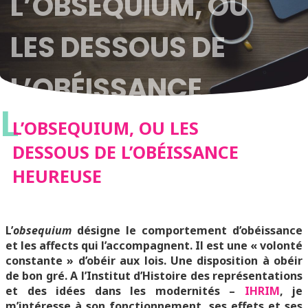
L’OBSEQUIUM, OU
LES DESSOUS DE
L’OBÉISSANCE
L
HEUREUSE
L’OBSEQUIUM, OU LES
DESSOUS DE L’OBÉISSANCE
HEUREUSE
L’
obsequium
désigne le comportement d’obéissance
et les affects qui l’accompagnent. Il est une « volonté
constante » d’obéir aux lois. Une disposition à obéir
de bon gré. A l’Institut d’Histoire des représentations
et des idées dans les modernités –
IHRIM
, je
m’intéresse à son fonctionnement, ses effets et ses