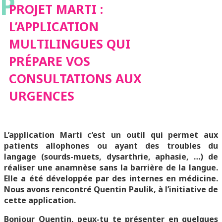
P
PRÉPARE VOS
PROJET MARTI :
L’APPLICATION
CONSULTATIONS
MULTILINGUES QUI
PRÉPARE VOS
AUX URGENCES
CONSULTATIONS AUX
URGENCES
L’application Marti c’est un outil qui permet aux
patients allophones ou ayant des troubles du
langage (sourds-muets, dysarthrie, aphasie, …) de
réaliser une anamnèse sans la barrière de la langue.
Elle a été développée par des internes en médicine.
Nous avons rencontré Quentin Paulik, à l’initiative de
cette application.
Bonjour Quentin, peux-tu te présenter en quelques