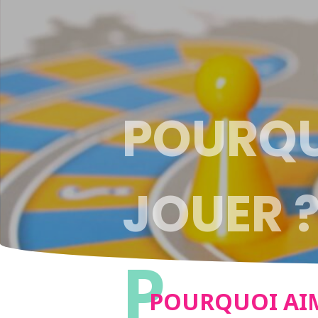
POURQU
JOUER 
P
POURQUOI AI