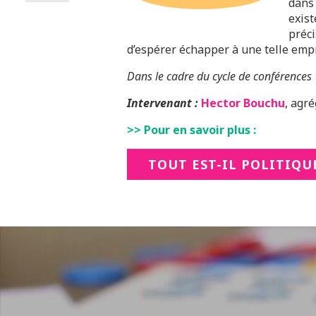
dans 
exist
préci
d’espérer échapper à une telle empr
Dans le cadre du cycle de conférences
Intervenant :
Hector Bouchu
, agr
>> Pour en savoir plus :
TOUT EST-IL POLITIQU