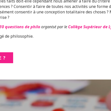
les faits doit-elle cependant nous amener à faire du critère
ences ? Consentir à faire de toutes nos activités une forme d
sément consentir à une conception totalitaire des choses ? 
ise ?
10 questions de philo
organisé par le
Collège Supérieur de 
égé de philosophie.
E ?