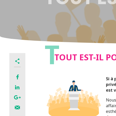
T
TOUT EST-IL P
Si à
priv
est 
Nous 
affai
esthé