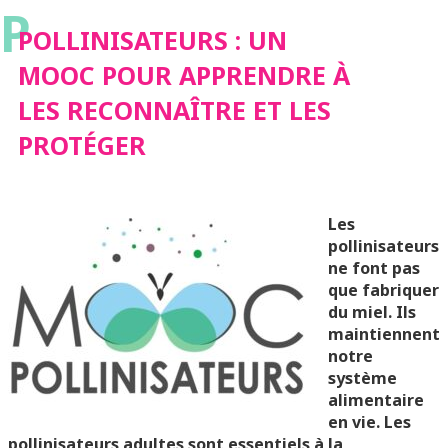
P
RECONNAÎTRE ET LES
POLLINISATEURS : UN
MOOC POUR APPRENDRE À
PROTÉGER
LES RECONNAÎTRE ET LES
PROTÉGER
Les
pollinisateurs
ne font pas
que fabriquer
du miel. Ils
maintiennent
notre
système
alimentaire
en vie. Les
pollinisateurs adultes sont essentiels à la