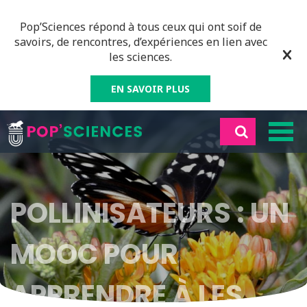
Pop’Sciences répond à tous ceux qui ont soif de
savoirs, de rencontres, d’expériences en lien avec
les sciences.
EN SAVOIR PLUS
POLLINISATEURS : UN
MOOC POUR
APPRENDRE À LES