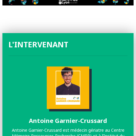
L'INTERVENANT
Antoine Garnier-Crussard
Antoine Garnier-Crussard est médecin gériatre au Centre
Mémoire Ressources Recherche (CMRR) et à l’Institut du