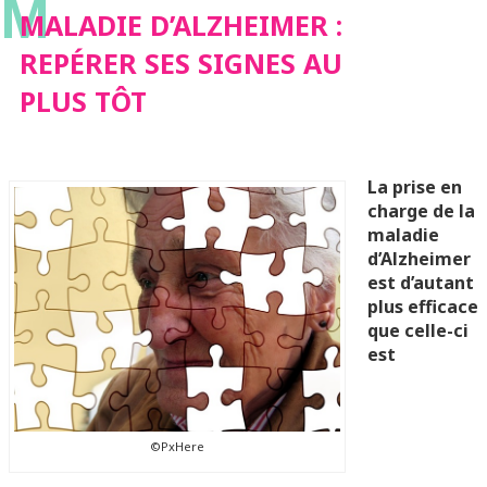
M
AU PLUS TÔT
MALADIE D’ALZHEIMER :
REPÉRER SES SIGNES AU
PLUS TÔT
La prise en
charge de la
maladie
d’Alzheimer
est d’autant
plus efficace
que celle-ci
est
©PxHere