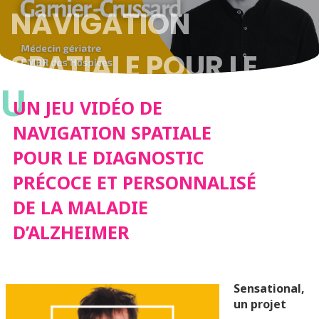
NAVIGATION
SPATIALE POUR LE
U
DIAGNOSTIC
UN JEU VIDÉO DE
NAVIGATION SPATIALE
PRÉCOCE ET
POUR LE DIAGNOSTIC
PRÉCOCE ET PERSONNALISÉ
PERSONNALISÉ DE LA
DE LA MALADIE
MALADIE
D’ALZHEIMER
D’ALZHEIMER
Sensational,
un projet