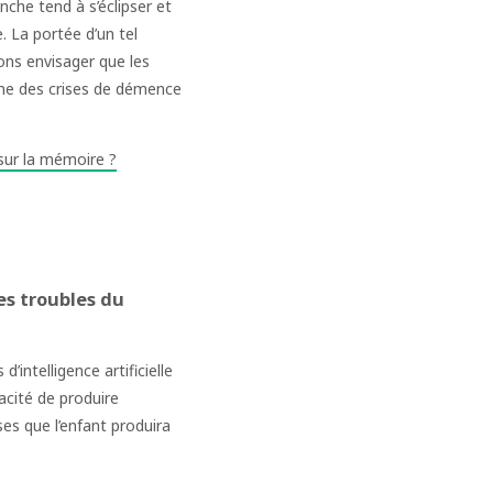
che tend à s’éclipser et
. La portée d’un tel
ons envisager que les
thme des crises de démence
 sur la mémoire ?
es troubles du
intelligence artificielle
pacité de produire
ses que l’enfant produira