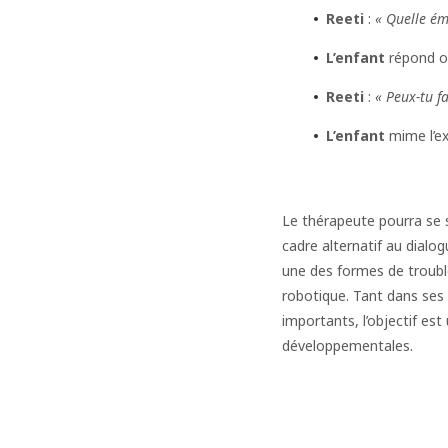
Reeti
:
«
Quelle émo
L’enfant
répond o
Reeti
:
« Peux-tu f
L’enfant
mime l’ex
Le thérapeute pourra se s
cadre alternatif au dial
une des formes de trouble
robotique. Tant dans ses
importants, l’objectif es
développementales.