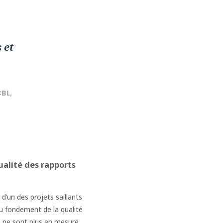
 et
CBL,
ualité des rapports
 d’un des projets saillants
u fondement de la qualité
u ne sont plus en mesure