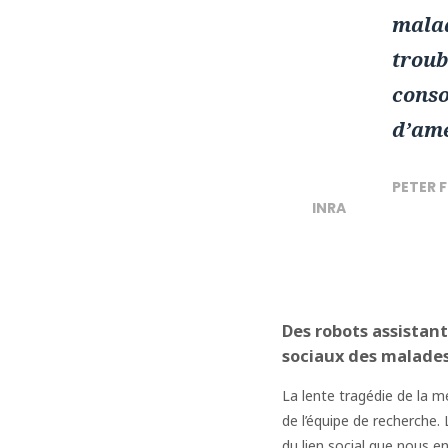
malad
troub
conso
d’amé
PETER F
INRA
Des robots assistan
sociaux des malade
La lente tragédie de la mé
de l’équipe de recherche
du lien social que nous 