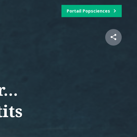
Portail Popsciences
r…
its