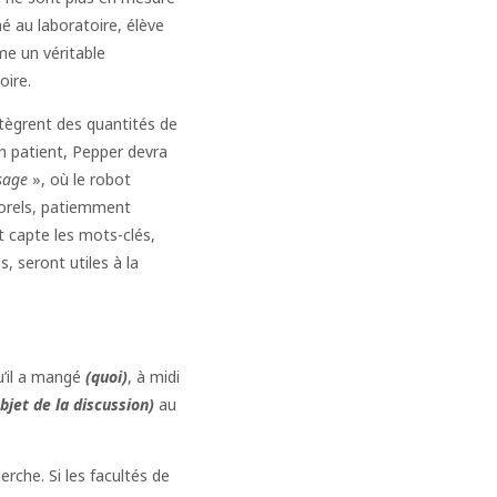
é au laboratoire, élève
me un véritable
oire.
tègrent des quantités de
n patient, Pepper devra
ssage
», où le robot
porels, patiemment
nt capte les mots-clés,
 seront utiles à la
qu’il a mangé
(quoi)
, à midi
bjet de la discussion)
au
che. Si les facultés de