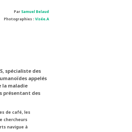
Par
Samuel Belaud
Photographies :
Visée.A
, spécialiste des
 humanoïdes appelés
e la maladie
ts présentant des
es de café, les
de chercheurs
rts navigue à