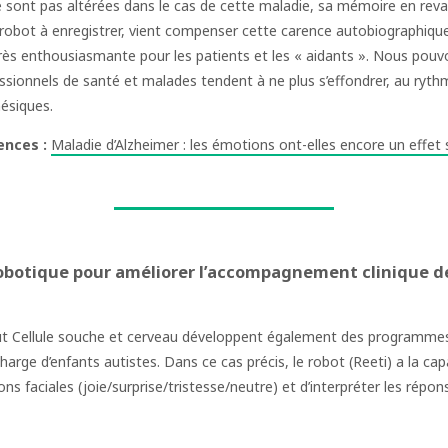
 sont pas altérées dans le cas de cette maladie, sa mémoire en revan
du robot à enregistrer, vient compenser cette carence autobiographique
rès enthousiasmante pour les patients et les « aidants ». Nous pouv
fessionnels de santé et malades tendent à ne plus s’effondrer, au ry
ésiques.
iences :
Maladie d’Alzheimer : les émotions ont-elles encore un effet
a robotique pour améliorer l’accompagnement clinique d
tut Cellule souche et cerveau développent également des programmes d’
charge d’enfants autistes. Dans ce cas précis, le robot (Reeti) a la ca
s faciales (joie/surprise/tristesse/neutre) et d’interpréter les répon