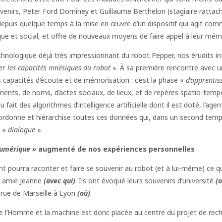
venirs, Peter Ford Dominey et Guillaume Berthelon (stagiaire rattach
depuis quelque temps à la mise en œuvre d’un dispositif qui agit com
ue et social, et offre de nouveaux moyens de faire appel à leur mém
hnologique déjà très impressionnant du robot Pepper, nos érudits in
er les capacités mnésiques du robot
». À sa première rencontre avec u
es capacités d’écoute et de mémorisation : c’est la phase «
d’apprenti
ments, de noms, d’actes sociaux, de lieux, et de repères spatio-tem
 fait des algorithmes d’intelligence artificielle dont il est doté, l’age
ordonne et hiérarchise toutes ces données qui, dans un second temps,
 «
dialogue
».
numérique »
augmenté de nos expériences personnelles
ient pourra raconter et faire se souvenir au robot (et à lui-même) ce 
e amie Jeanne
(avec qui)
. Ils ont évoqué leurs souvenirs d’université
(o
 rue de Marseille à Lyon
(où)
.
 l’Homme et la machine est donc placée au centre du projet de recher