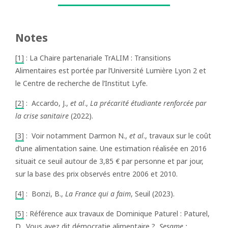
Notes
[1]
: La Chaire partenariale TrALIM : Transitions
Alimentaires est portée par l’Université Lumière Lyon 2 et
le Centre de recherche de l’Institut Lyfe.
[2]
: Accardo, J.,
et al
.,
La précarité étudiante renforcée par
la crise sanitaire
(2022).
[3]
: Voir notamment Darmon N.,
et al
., travaux sur le coût
d’une alimentation saine. Une estimation réalisée en 2016
situait ce seuil autour de 3,85 € par personne et par jour,
sur la base des prix observés entre 2006 et 2010.
[4]
: Bonzi, B.,
La France qui a faim
, Seuil (2023).
[5]
: Référence aux travaux de Dominique Paturel : Paturel,
D., Vous avez dit démocratie alimentaire ?,
Sesame :