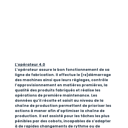
L’opérateur 4.0
L’opérateur assure le bon fonctionnement de sa
ligne de fabrication. Il effectue le (re)démarrage
des machines ainsi que leurs réglages, contrôle
l’approvisionnement en matières premières, la
qualité des produits fabriqués et réalise les
opérations de première maintenance. Les
données qu’il récolte et saisit au niveau de la
chaîne de production permettent de prioriser les
actions à mener afin d’optimiser la chaîne de
production. Il est assisté pour les tâches les plus
pénibles par des cobots, incapables de s’adapter
à de rapides changements de rythme ou de