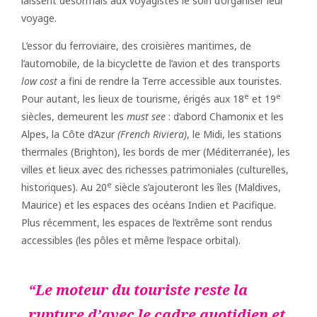
laissent désormais aux voyagistes le soin d’organiser leur
voyage.
L’essor du ferroviaire, des croisières maritimes, de
l’automobile, de la bicyclette de l’avion et des transports
low cost
a fini de rendre la Terre accessible aux touristes.
e
e
Pour autant, les lieux de tourisme, érigés aux 18
et 19
siècles, demeurent les
must see
: d’abord Chamonix et les
Alpes, la Côte d’Azur
(French Riviera)
, le Midi, les stations
thermales (Brighton), les bords de mer (Méditerranée), les
villes et lieux avec des richesses patrimoniales (culturelles,
e
historiques). Au 20
siècle s’ajouteront les îles (Maldives,
Maurice) et les espaces des océans Indien et Pacifique.
Plus récemment, les espaces de l’extrême sont rendus
accessibles (les pôles et même l’espace orbital).
Le moteur du touriste reste la
rupture d’avec le cadre quotidien et