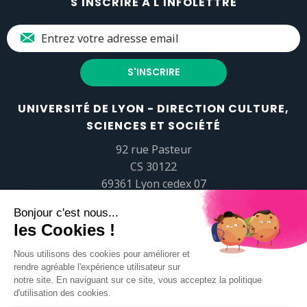
S'INSCRIRE À L'INFOLETTRE
UNIVERSITÉ DE LYON - DIRECTION CULTURE,
SCIENCES ET SOCIÉTÉ
92 rue Pasteur
CS 30122
69361 Lyon cedex 07
popsciences@universite-lyon.fr
Tél.
+33 (0)4 37 37 82 01