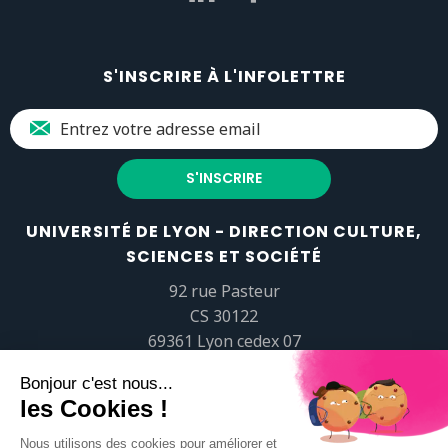
S'INSCRIRE À L'INFOLETTRE
UNIVERSITÉ DE LYON - DIRECTION CULTURE,
SCIENCES ET SOCIÉTÉ
92 rue Pasteur
CS 30122
69361 Lyon cedex 07
popsciences@universite-lyon.fr
Tél.
+33 (0)4 37 37 82 01