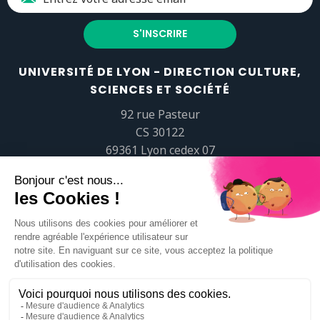
UNIVERSITÉ DE LYON - DIRECTION CULTURE,
SCIENCES ET SOCIÉTÉ
92 rue Pasteur
CS 30122
69361 Lyon cedex 07
popsciences@universite-lyon.fr
Tél.
+33 (0)4 37 37 82 01
https://www.youtube.com/embed/Qm-prNOXepo