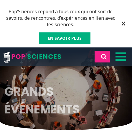
Pop’Sciences répond à tous ceux qui ont soif de
savoirs, de rencontres, d’expériences en lien avec
les sciences.
EN SAVOIR PLUS
GRANDS
ÉVÉNEMENTS