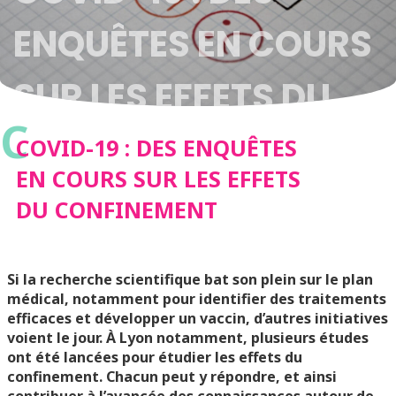
ENQUÊTES EN COURS
SUR LES EFFETS DU
C
CONFINEMENT
COVID-19 : DES ENQUÊTES
EN COURS SUR LES EFFETS
DU CONFINEMENT
Si la recherche scientifique bat son plein sur le plan
médical, notamment pour identifier des traitements
efficaces et développer un vaccin, d’autres initiatives
voient le jour. À Lyon notamment, plusieurs études
ont été lancées pour étudier les effets du
confinement. Chacun peut y répondre, et ainsi