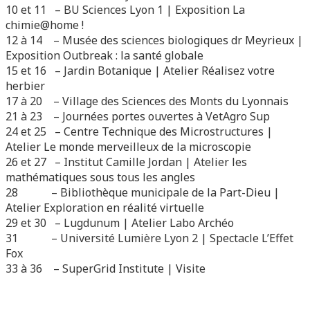
10 et 11 – BU Sciences Lyon 1 | Exposition La
chimie@home !
12 à 14 – Musée des sciences biologiques dr Meyrieux |
Exposition Outbreak : la santé globale
15 et 16 – Jardin Botanique | Atelier Réalisez votre
herbier
17 à 20 – Village des Sciences des Monts du Lyonnais
21 à 23 – Journées portes ouvertes à VetAgro Sup
24 et 25 – Centre Technique des Microstructures |
Atelier Le monde merveilleux de la microscopie
26 et 27 – Institut Camille Jordan | Atelier les
mathématiques sous tous les angles
28 – Bibliothèque municipale de la Part-Dieu |
Atelier Exploration en réalité virtuelle
29 et 30 – Lugdunum | Atelier Labo Archéo
31 – Université Lumière Lyon 2 | Spectacle L’Effet
Fox
33 à 36 – SuperGrid Institute | Visite