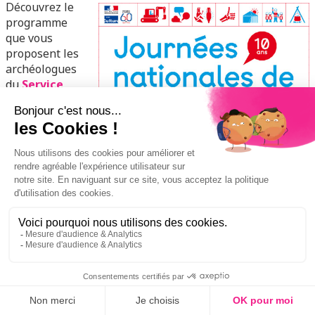
Découvrez le
programme
que vous
proposent les
archéologues
du
Service
archéologique de la Ville de Lyon
et les autres acteurs
de l’archéologie lyonnaise aux musées Gadagne, au
Village de l’Archéologie de Lugdunum – Musée &
Théâtres romains et sur le site de fouille de la Visitation
à l’occasion des Journées nationales de l’archéologie
2019.