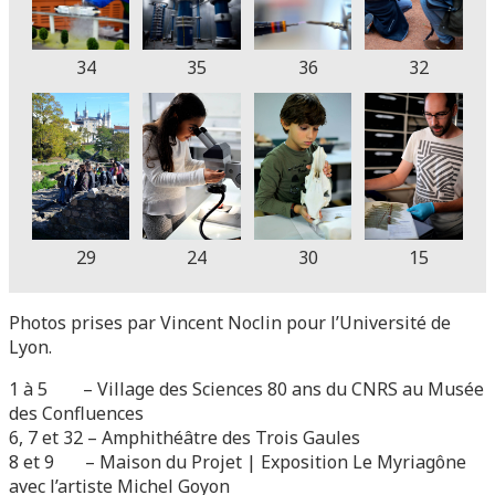
34
35
36
32
29
24
30
15
Photos prises par Vincent Noclin pour l’Université de
Lyon.
1 à 5 – Village des Sciences 80 ans du CNRS au Musée
des Confluences
6, 7 et 32 – Amphithéâtre des Trois Gaules
8 et 9 – Maison du Projet | Exposition Le Myriagône
avec l’artiste Michel Goyon