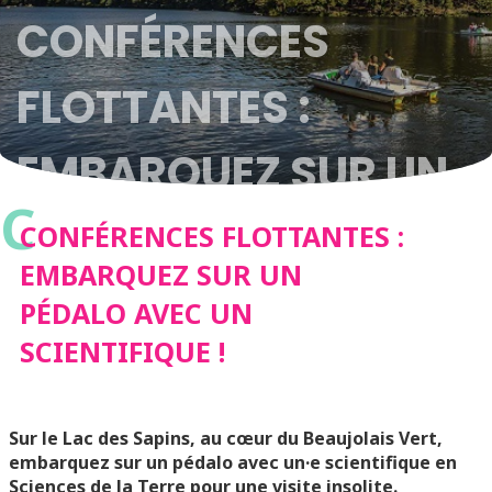
CONFÉRENCES
FLOTTANTES :
EMBARQUEZ SUR UN
C
PÉDALO AVEC UN
CONFÉRENCES FLOTTANTES :
EMBARQUEZ SUR UN
SCIENTIFIQUE !
PÉDALO AVEC UN
SCIENTIFIQUE !
Sur le Lac des Sapins, au cœur du Beaujolais Vert,
embarquez sur un pédalo avec un·e scientifique en
Sciences de la Terre pour une visite insolite.