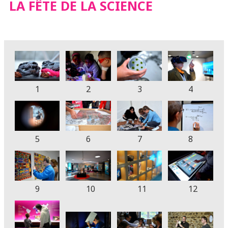
LA FÊTE DE LA SCIENCE
1
2
3
4
5
6
7
8
9
10
11
12