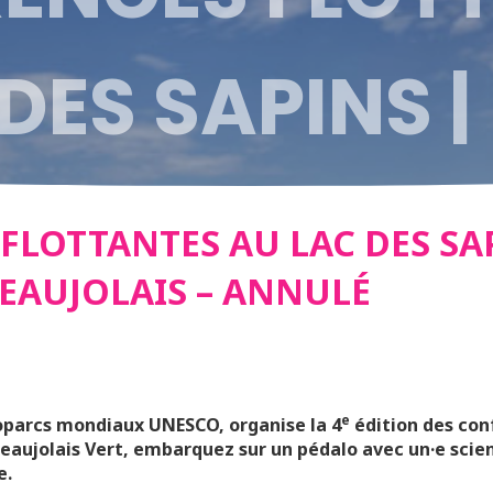
DES SAPINS |
C DU BEAUJO
FLOTTANTES AU LAC DES SAP
EAUJOLAIS – ANNULÉ
e
éoparcs mondiaux UNESCO, organise la 4
édition des con
eaujolais Vert, embarquez sur un pédalo avec un·e scien
e.