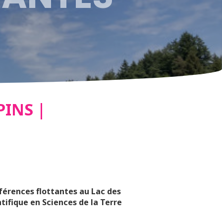
LAIS –
INS |
férences flottantes au Lac des
tifique en Sciences de la Terre