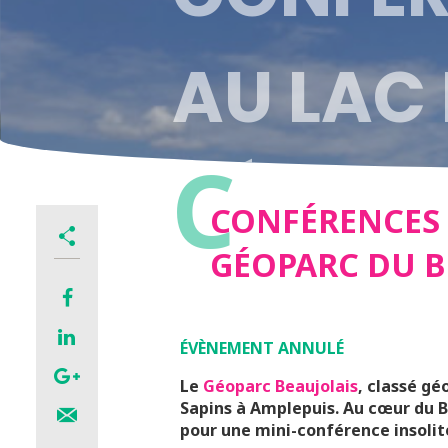
AU LAC 
C
GÉOPAR
CONFÉRENCES 
GÉOPARC DU B
ANNULÉ
ÉVÈNEMENT ANNULÉ
Le
Géoparc Beaujolais
, classé g
Sapins à Amplepuis. Au cœur du B
pour une mini-conférence insolit