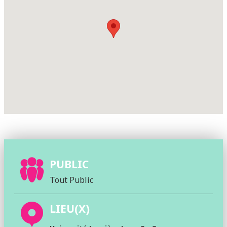
PUBLIC
Tout Public
LIEU(X)