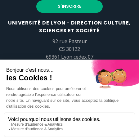
UNIVERSITÉ DE LYON - DIRECTION CULTURE,
SCIENCES ET SOCIÉTÉ
92 rue Pasteur
CS 30122
69361 Lyon cedex 07
popsciences@universite-lyon.fr
Tél.
+33 (0)4 37 37 82 01
https://www.youtube.com/embed/Qm-prNOXepo