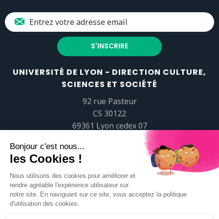
UNIVERSITÉ DE LYON - DIRECTION CULTURE,
SCIENCES ET SOCIÉTÉ
92 rue Pasteur
CS 30122
69361 Lyon cedex 07
popsciences@universite-lyon.fr
Tél.
+33 (0)4 37 37 82 01