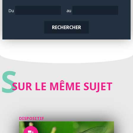
Du
au
RECHERCHER
S
SUR LE MÊME SUJET
DISPOSITIF