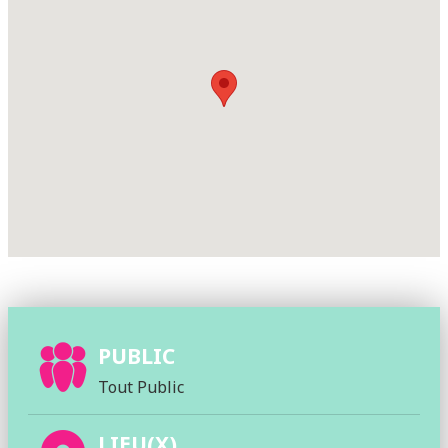
PUBLIC
Tout Public
LIEU(X)