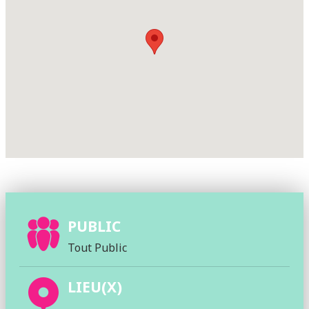
PUBLIC
Tout Public
LIEU(X)