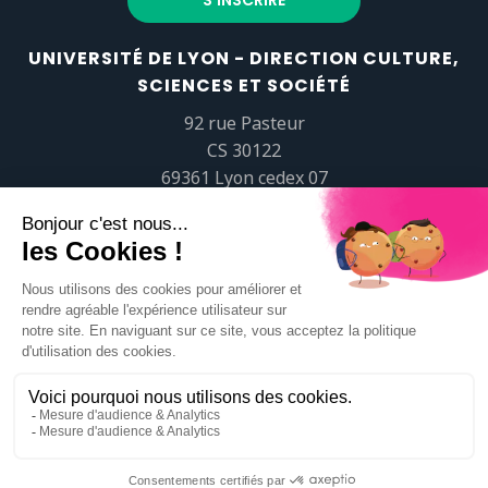
UNIVERSITÉ DE LYON - DIRECTION CULTURE,
SCIENCES ET SOCIÉTÉ
92 rue Pasteur
CS 30122
69361 Lyon cedex 07
popsciences@universite-lyon.fr
Tél.
+33 (0)4 37 37 82 01
https://www.youtube.com/embed/Qm-prNOXepo