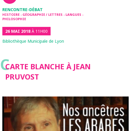
RENCONTRE-DÉBAT
HISTOIRE - GÉOGRAPHIE / LETTRES - LANGUES -
PHILOSOPHIE
26 MAI 2018
À 11H00
Bibliothèque Municipale de Lyon
C
CARTE BLANCHE À JEAN
PRUVOST