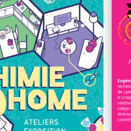
Eugéni
recherc
de Lyo
le
Craq
réactio
L’objec
diverse
cosmét