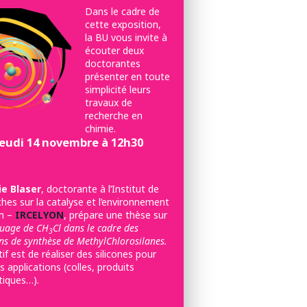
Dans le cadre de
cette exposition,
la BU vous invite à
écouter deux
doctorantes
présenter en toute
simplicité leurs
travaux de
recherche en
chimie.
Jeudi 14 novembre à 12h30
e Blaser
, doctorante à l’Institut de
hes sur la catalyse et l’environnement
n –
IRCELYON
, prépare une thèse sur
uage de CH
Cl dans le cadre des
3
ns de synthèse de MethylChlorosilanes.
tif est de réaliser des silicones pour
s applications (colles, produits
iques…).