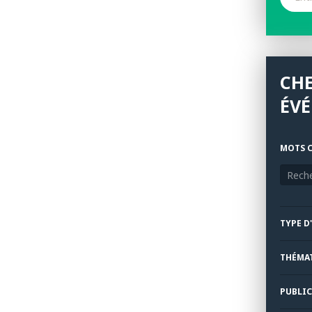
CH
ÉV
MOTS C
TYPE D
THÉMA
PUBLIC