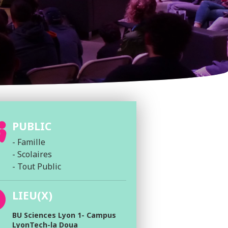
PUBLIC
- Famille
- Scolaires
- Tout Public
LIEU(X)
BU Sciences Lyon 1- Campus
LyonTech-la Doua