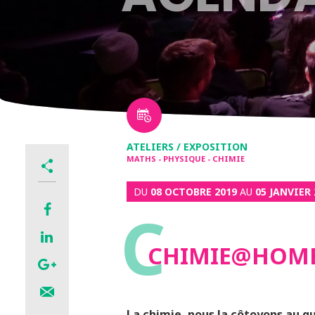
ATELIERS / EXPOSITION
MATHS - PHYSIQUE - CHIMIE
DU
08 OCTOBRE 2019
AU
05 JANVIER 
C
CHIMIE@HOM
La chimie, nous la côtoyons au quo