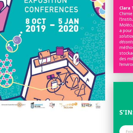
Clara 
Chimie
l’Insti
Molécu
a pour
soluti
déconta
méthod
stockag
des mil
l’envi
S'I