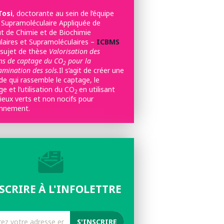
Tosi
, doctorante au sein de l’équipe
 Supramoléculaire Appliquée de
tut de Chimie et de Biochimie
laires et Supramoléculaires –
ICBMS
 sujet de thèse
Valorisation des
ons de captage du CO
pour la
2
mination des sols.
Il s’agit de créer une
e qui rassemble le captage, le
e et l’utilisation du CO
en utilisant
2
ieux verts et non nocifs pour
ronnement.
NSCRIRE À L'INFOLETTRE