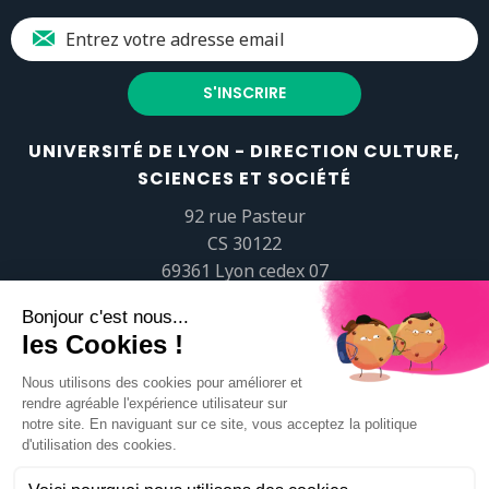
UNIVERSITÉ DE LYON - DIRECTION CULTURE,
SCIENCES ET SOCIÉTÉ
92 rue Pasteur
CS 30122
69361 Lyon cedex 07
popsciences@universite-lyon.fr
Tél.
+33 (0)4 37 37 82 01