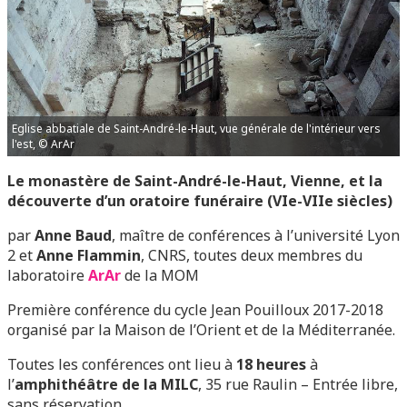
Eglise abbatiale de Saint-André-le-Haut, vue générale de l'intérieur vers
l'est, © ArAr
Le monastère de Saint-André-le-Haut, Vienne, et la
découverte d’un oratoire funéraire (VIe-VIIe siècles)
par
Anne Baud
, maître de conférences à l’université Lyon
2 et
Anne Flammin
, CNRS, toutes deux membres du
laboratoire
ArAr
de la MOM
Première conférence du cycle Jean Pouilloux 2017-2018
organisé par la Maison de l’Orient et de la Méditerranée.
Toutes les conférences ont lieu à
18 heures
à
l’
amphithéâtre de la MILC
, 35 rue Raulin – Entrée libre,
sans réservation