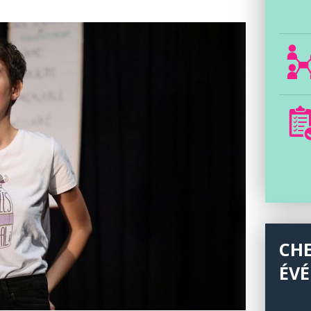
CH
ÉV