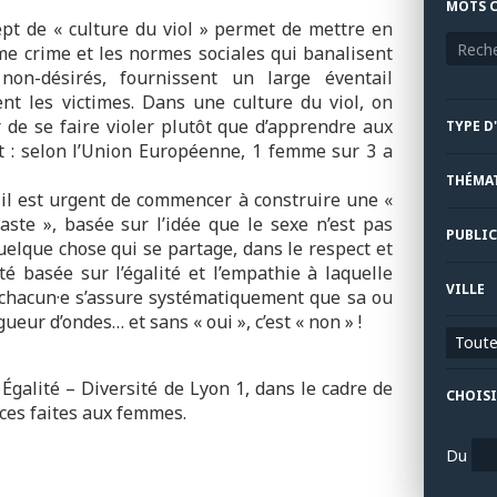
MOTS C
cept de « culture du viol » permet de mettre en
mme crime et les normes sociales qui banalisent
 non-désirés, fournissent un large éventail
nt les victimes. Dans une culture du viol, on
 de se faire violer plutôt que d’apprendre aux
TYPE D
t : selon l’Union Européenne, 1 femme sur 3 a
THÉMA
, il est urgent de commencer à construire une «
ste », basée sur l’idée que le sexe n’est pas
PUBLIC
elque chose qui se partage, dans le respect et
té basée sur l’égalité et l’empathie à laquelle
VILLE
 chacun·e s’assure systématiquement que sa ou
eur d’ondes… et sans « oui », c’est « non » !
Toutes
galité – Diversité de Lyon 1, dans le cadre de
CHOISI
nces faites aux femmes.
Du