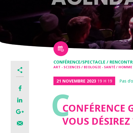
CONFÉRENCE/SPECTACLE / RENCONTR
ART - SCIENCES / BIOLOGIE - SANTÉ / HOMME
21 NOVEMBRE 2023
19 H 19
Pas d'
C
CONFÉRENCE G
VOUS DÉSIREZ 