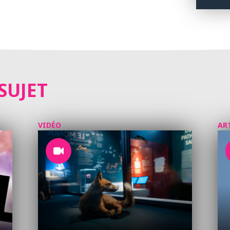
SUJET
VIDÉO
AR