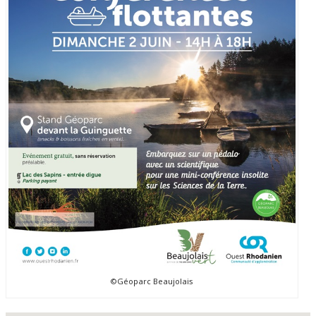
©Géoparc Beaujolais