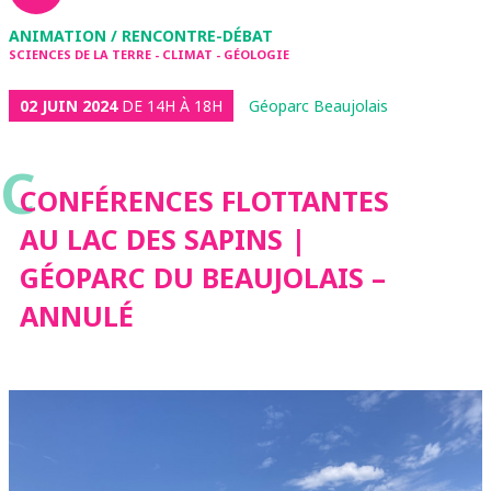
ANIMATION / RENCONTRE-DÉBAT
SCIENCES DE LA TERRE - CLIMAT - GÉOLOGIE
02 JUIN 2024
DE 14H À 18H
Géoparc Beaujolais
C
CONFÉRENCES FLOTTANTES
AU LAC DES SAPINS |
GÉOPARC DU BEAUJOLAIS –
ANNULÉ