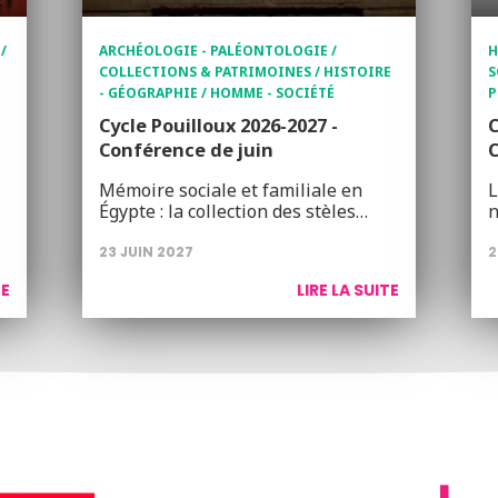
/
ARCHÉOLOGIE - PALÉONTOLOGIE /
H
COLLECTIONS & PATRIMOINES / HISTOIRE
S
- GÉOGRAPHIE / HOMME - SOCIÉTÉ
P
Cycle Pouilloux 2026-2027 -
C
Conférence de juin
Mémoire sociale et familiale en
L
Égypte : la collection des stèles…
n
23 JUIN 2027
2
TE
LIRE LA SUITE