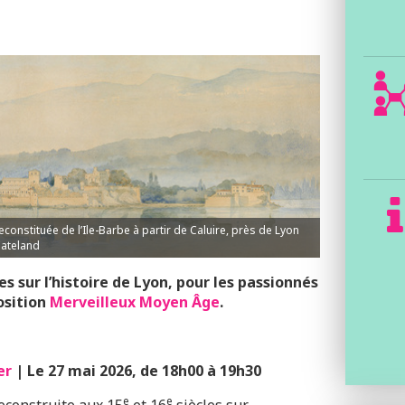
reconstituée de l’Ile-Barbe à partir de Caluire, près de Lyon
Cateland
 sur l’histoire de Lyon, pour les passionnés
osition
Merveilleux Moyen Âge
.
er
| Le 27 mai 2026, de 18h00 à 19h30
e
e
reconstruite aux 15
et 16
siècles sur