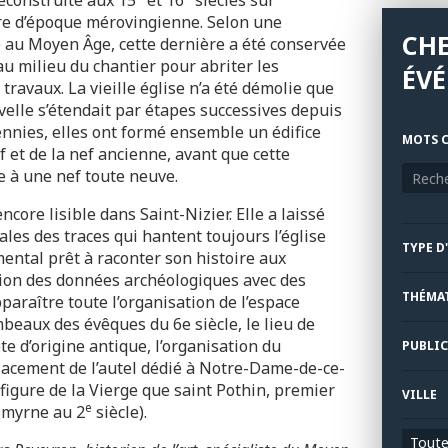
re d’époque mérovingienne. Selon une
CH
e au Moyen Âge, cette dernière a été conservée
au milieu du chantier pour abriter les
ÉV
ravaux. La vieille église n’a été démolie que
elle s’étendait par étapes successives depuis
ennies, elles ont formé ensemble un édifice
MOTS C
et de la nef ancienne, avant que cette
e à une nef toute neuve.
core lisible dans Saint-Nizier. Elle a laissé
es des traces qui hantent toujours l’église
TYPE D
ntal prêt à raconter son histoire aux
tion des données archéologiques avec des
THÉMA
pparaître toute l’organisation de l’espace
ombeaux des évêques du 6e siècle, le lieu de
te d’origine antique, l’organisation du
PUBLIC
lacement de l’autel dédié à Notre-Dame-de-ce-
figure de la Vierge que saint Pothin, premier
VILLE
e
Smyrne au 2
siècle).
Toutes