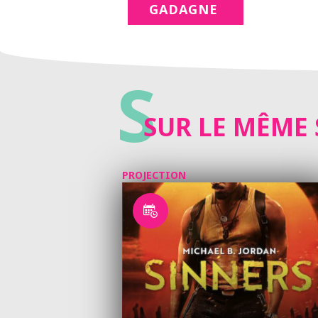
GADAGNE
S
SUR LE MÊME 
PROJECTION