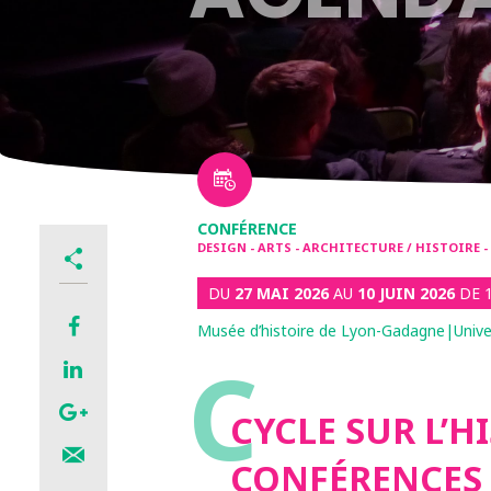
CONFÉRENCE
DESIGN - ARTS - ARCHITECTURE / HISTOIRE 
DU
27 MAI 2026
AU
10 JUIN 2026
DE 
Musée d’histoire de Lyon-Gadagne|Unive
C
CYCLE SUR L’H
CONFÉRENCES