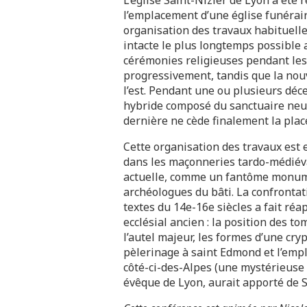
l’emplacement d’une église funérai
organisation des travaux habituell
intacte le plus longtemps possible 
cérémonies religieuses pendant les t
progressivement, tandis que la nouv
l’est. Pendant une ou plusieurs déc
hybride composé du sanctuaire neuf 
dernière ne cède finalement la plac
Cette organisation des travaux est en
dans les maçonneries tardo-médiéval
actuelle, comme un fantôme monume
archéologues du bâti. La confronta
textes du 14e-16e siècles a fait réa
ecclésial ancien : la position des t
l’autel majeur, les formes d’une cryp
pèlerinage à saint Edmond et l’emp
côté-ci-des-Alpes (une mystérieuse 
évêque de Lyon, aurait apporté de 