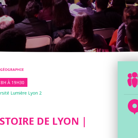
- GÉOGRAPHIE
18H À 19H30
rsité Lumière Lyon 2
ISTOIRE DE LYON |