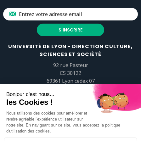
UNIVERSITÉ DE LYON - DIRECTION CULTURE,
SCIENCES ET SOCIÉTÉ
92 rue Pasteur
CS 30122
69361 Lyon cedex 07
popsciences@universite-lyon.fr
Tél.
+33 (0)4 37 37 82 01