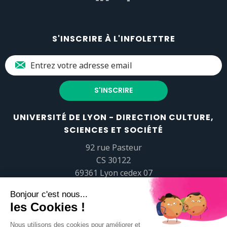
S'INSCRIRE À L'INFOLETTRE
UNIVERSITÉ DE LYON - DIRECTION CULTURE,
SCIENCES ET SOCIÉTÉ
92 rue Pasteur
CS 30122
69361 Lyon cedex 07
popsciences@universite-lyon.fr
Tél.
+33 (0)4 37 37 82 01