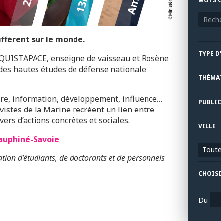
MOTS C
ifférent sur le monde.
TYPE D
CQUISTAPACE, enseigne de vaisseau et Rosène
 des hautes études de défense nationale
THÉMA
aire, information, développement, influence…
PUBLIC
istes de la Marine recréent un lien entre
vers d’actions concrètes et sociales.
VILLE
Dauphiné-Savoie
Toutes
tion d’étudiants, de doctorants et de personnels
CHOISI
Du