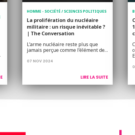
HOMME - SOCIÉTÉ / SCIENCES POLITIQUES
B
E
La prolifération du nucléaire
C
militaire : un risque inévitable ?
1
| The Conversation
L’arme nucléaire reste plus que
C
jamais perçue comme l’élément de…
c
…
07 NOV 2024
0
TE
LIRE LA SUITE