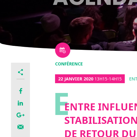
CONFÉRENCE
22 JANVIER 2020
13H15-14H15
EN
E
ENTRE INFLUE
STABILISATION
DE RETOUR DU