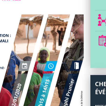
CH
ÉV