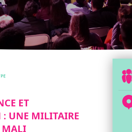
TPE
NCE ET
 : UNE MILITAIRE
 MALI